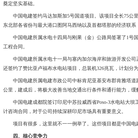
奠定坚实基础。
中国电建签约马达加斯加5号国道项目。该项目全长75公
东北部各省份与最大港口图阿马西纳以及首都塔那的经济联系
中国电建所属水电十四局与刚果（金）公路局签署了1号国道恩
工程合同。
中国电建所属水电十一局与塞内加尔海岸和旅游开发公司
还签约了赞比亚卢福布水电站项目，总装机326兆瓦，计划分为
中国电建所属电建市政公司中标肯尼亚基安布郡肯雅塔道路(C
公里，建成后，将极大改善当地交通出行条件和通行能力，缓
中国电建成都院签订印尼中苏拉威西省Poso-3水电站大
计咨询合同，对于公司持续深耕印尼市场具有重要意义。
项目有很多，这里就不一一例举了。这些项目都是中国电
四、核心竞争力