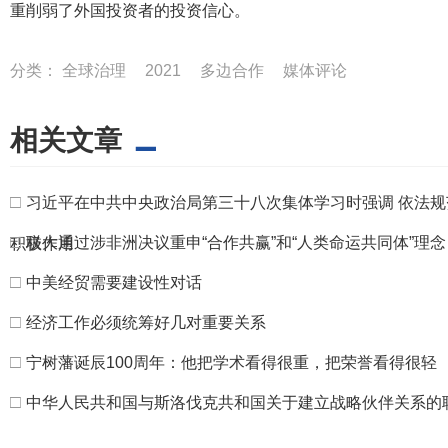
重削弱了外国投资者的投资信心。
分类：
全球治理
2021
多边合作
媒体评论
相关文章
□
习近平在中共中央政治局第三十八次集体学习时强调 依法规
□
联大通过涉非洲决议重申“合作共赢”和“人类命运共同体”理念
积极作用
□
中美经贸需要建设性对话
□
经济工作必须统筹好几对重要关系
□
宁树藩诞辰100周年：他把学术看得很重，把荣誉看得很轻
□
中华人民共和国与斯洛伐克共和国关于建立战略伙伴关系的