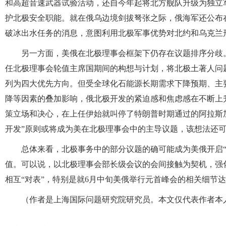
和高超音速武器试验活动，还自今年起将北方舰队升级为独立
护北极安全职能。就在俄乌边境剑拔弩张之际，俄海军还公布在“
破冰出水任务的消息，意图利用北极军事优势对北约和乌克兰
另一方面，美俄在北极理事会框架下仍存在议题排序分歧。5月
任北极理事会轮值主席国期间的构想与计划，将北极土著人问
列为四大优先方向。但受全球化石能源长期需求下降预期、主要
降等因素的叠加影响，俄北极开发的紧迫感和焦虑感在不断上
策立场和决心，在上任伊始就叫停了特朗普时期通过的阿拉斯加
开发”原则或将成为美在北极理事会中的主导议题，该想法还
总体来看，北极事务中的部分议题的确可能成为美俄开启
值。可以说，以北极理事会部长级会议的会间接触为契机，强
相互“对表”，特别是就6月中旬美俄举行元首峰会的相关细节
（作者是上海国际问题研究院研究员。本文仅代表作者本