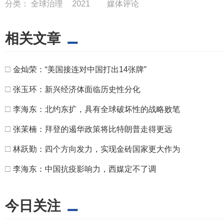
分类：
全球治理
2021
媒体评论
相关文章
□
金灿荣：“美国接连对中国打出14张牌”
□
张玉环：新兴经济体面临历史性分化
□
李海东：北约东扩，具有全球破坏性的战略败笔
□
张茉楠：拜登的遏华政策将比特朗普走得更远
□
林跃勤：四个方向发力，实现金砖国家更大作为
□
李海东：中国抗疫影响力，西媒定不了调
今日关注