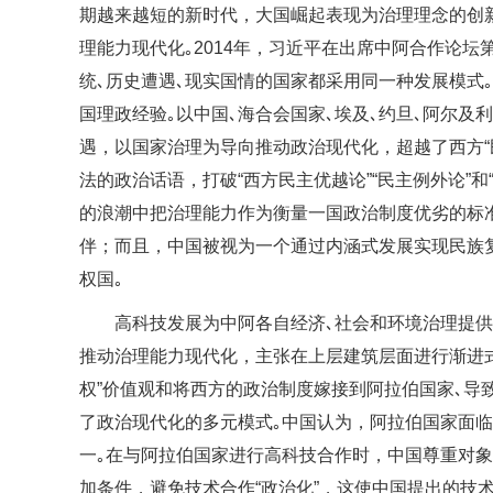
期越来越短的新时代，大国崛起表现为治理理念的创
理能力现代化｡2014年，习近平在出席中阿合作论
统､历史遭遇､现实国情的国家都采用同一种发展模式
国理政经验｡以中国､海合会国家､埃及､约旦､阿尔
遇，以国家治理为导向推动政治现代化，超越了西方“民主”
法的政治话语，打破“西方民主优越论”“民主例外论”
的浪潮中把治理能力作为衡量一国政治制度优劣的标
伴；而且，中国被视为一个通过内涵式发展实现民族
权国｡
高科技发展为中阿各自经济､社会和环境治理提
推动治理能力现代化，主张在上层建筑层面进行渐进式
权”价值观和将西方的政治制度嫁接到阿拉伯国家､导
了政治现代化的多元模式｡中国认为，阿拉伯国家面
一｡在与阿拉伯国家进行高科技合作时，中国尊重对
加条件，避免技术合作“政治化”，这使中国提出的技术