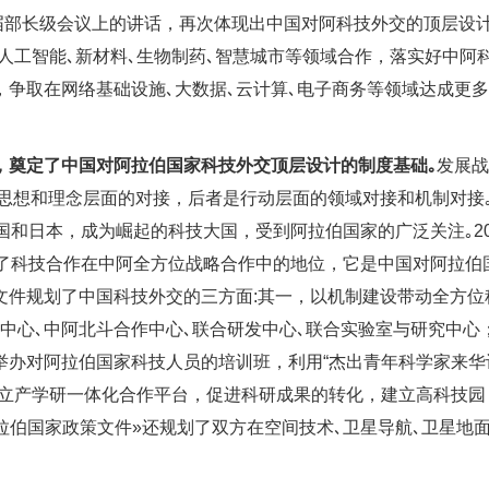
八届部长级会议上的讲话，再次体现出中国对阿科技外交的顶层设计
､人工智能､新材料､生物制药､智慧城市等领域合作，落实好中阿
争取在网络基础设施､大数据､云计算､电子商务等领域达成更
，奠定了中国对阿拉伯国家科技外交顶层设计的制度基础｡
发展战
是指思想和理念层面的对接，后者是行动层面的领域对接和机制对接
国和日本，成为崛起的科技大国，受到阿拉伯国家的广泛关注｡20
出了科技合作在中阿全方位战略合作中的地位，它是中国对阿拉伯
文件规划了中国科技外交的三方面:其一，以机制建设带动全方位
中心､中阿北斗合作中心､联合研发中心､联合实验室与研究中心
举办对阿拉伯国家科技人员的培训班，利用“杰出青年科学家来华
建立产学研一体化合作平台，促进科研成果的转化，建立高科技园
拉伯国家政策文件»还规划了双方在空间技术､卫星导航､卫星地面