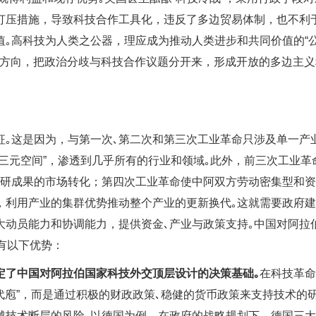
打压措施，导致科技合作工具化，违反了多边贸易体制，也不利
值｡高科技为人类之公器，理应成为推动人类进步和共同价值的“
化”方向，把政治分歧与科技合作议题分开来，形成开放的多边主义
征｡这是因为，与第一次､第二次和第三次工业革命只涉及单一产
三元空间”，渗透到几乎所有的行业和领域｡此外，前三次工业革
科研成果的市场转化；第四次工业革命使中阿双方劳动密集型和
，利用产业的集群优势推动整个产业的更新换代｡这就需要政府
大动员能力和协调能力，提供资金､产业与政策支持｡中国对阿拉
有以下优势：
定了中国对阿拉伯国家科技外交顶层设计的决策基础｡
在科技革命
俎代庖”，而是通过积极的财政政策､稳健的货币政策来支持技术的
越技术断层的风险｡以德国为例，在政府的战略规划下，德国三