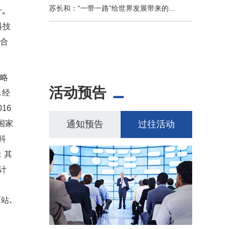
苏长和：“一带一路”给世界发展带来的...
｡
科技
多合
略
活动预告
｡经
16
通知预告
过往活动
国家
科
；其
计
站､