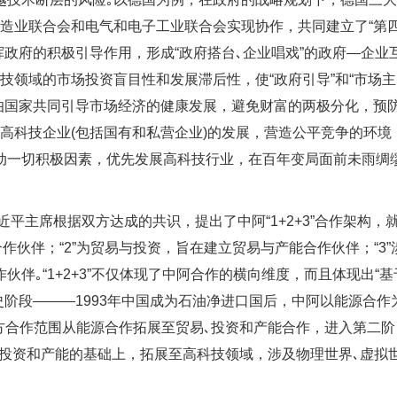
造业联合会和电气和电子工业联合会实现协作，共同建立了“第
挥政府的积极引导作用，形成“政府搭台､企业唱戏”的政府—企业
技领域的市场投资盲目性和发展滞后性，使“政府引导”和“市场主
伯国家共同引导市场经济的健康发展，避免财富的两极分化，预
高科技企业(包括国有和私营企业)的发展，营造公平竞争的环境
动一切积极因素，优先发展高科技行业，在百年变局面前未雨绸
近平主席根据双方达成的共识，提出了中阿“1+2+3”合作架构，
作伙伴；“2”为贸易与投资，旨在建立贸易与产能合作伙伴；“3”
伴｡“1+2+3”不仅体现了中阿合作的横向维度，而且体现出“基
史阶段———1993年中国成为石油净进口国后，中阿以能源合作
双方合作范围从能源合作拓展至贸易､投资和产能合作，进入第二阶
源､投资和产能的基础上，拓展至高科技领域，涉及物理世界､虚拟