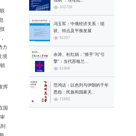
强制”：理论批...
102728
联
息
冯玉军：中俄经济关系：现
科技
状、特点及平衡发展
义，
91207
势力
余涛、杜红娟：“推手”与“引
止境
擎”：当代苏格兰...
加朝
81806
范鸿达：以色列与伊朗的千年
发挥
恩怨：民族和国家关...
71682
在国
度审
感到
新