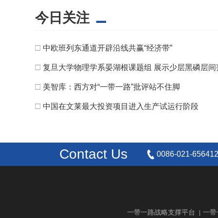
今日关注
□
中欧班列东通道开辟沿线共赢“经济带”
□
复旦大学物理学系晏湖根课题组 展示少层黑磷层
□
美智库：西方对“一带一路”批评站不住脚
□
中国在文莱最大投资项目进入生产试运行阶段
Contact Us
0086-021-65641
一带一路战略支撑平台
一带
|