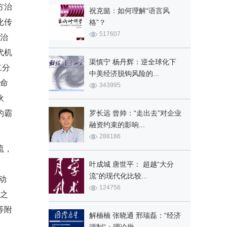
方治
祝克懿：如何理解“语言风
化传
格”？
517607
享治
代机
渠慎宁 杨丹辉：逆全球化下
二分
中美经济脱钩风险的...
革命
343995
伙
的霸
罗长远 曾帅：“走出去”对企业
融资约束的影响...
288186
流，
叶成城 唐世平： 超越“大分
流”的现代化比较...
动
124756
源之
等附
解楠楠 张晓通 邢瑞磊：“经济