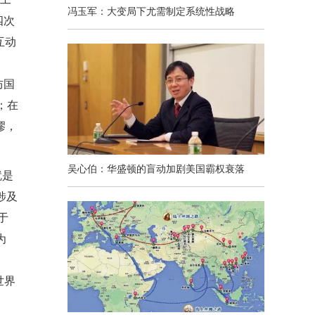
冯玉军：大变局下尤需制定系统性战略
四次
互动
防国
；在
缪，
吴心伯：华盛顿的盲动加剧美国霸权衰落
就是
涉及
于
为
世界