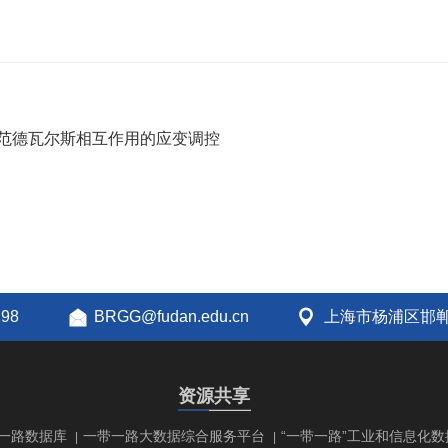
间范德瓦尔斯相互作用的应变调控
298
BRGG@fudan.edu.cn
上海市杨浦区邯郸
资源共享
一路数据库
一带一路大数据综合服务平台
“一带一路”工业和信息化数
|
|