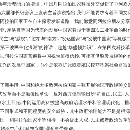
新与治理能力的增强，中国对阿拉伯国家科技外交促进了中阿双
坛第六届部长级会议上发表主旨演说指出:我们不能要求有着不同文
｡阿拉伯国家正在自主探索发展道路，我们愿意同阿拉伯朋友分
及利亚､摩洛哥等国为代表的发展中国家着眼于第四次工业革命的时
与“威权”､“北方”与“南方”､“发达国家”与“发展中国家”等机械
和“第三波民主化浪潮”的神话，超越“华盛顿共识”，在第四次科技
准｡阿拉伯国家
普遍将中国视为值得信赖､可相互借鉴发展经验的
复兴的发展中国家，而不是依靠扩张或者殖民掠夺积累社会财富
供了新手段｡中国和绝大多数阿拉伯国家主张开展治国理政经验交
改革而不是颠覆性革命，反对西方强制输出所谓“自由､民主､人
致水土不服｡中阿运用高科技提高政府治理水平和管理现代化，推
临不同形式和不同程度的安全威胁，其中政府治理能力不足是根
象国，和阿拉伯国家平等相待，不会提出人权､民主或者政治改革
转移中心和“科技兴国”理念更受欢迎｡