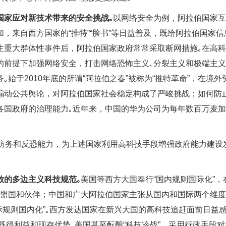
国家应对新技术带来的安全挑战｡
以网络安全为例，阿拉伯国家互
，来自西方国家的“推特”“脸书”等日益普及，既给阿拉伯国家信
生重大群体性事件后，阿拉伯国家政府常常采取断网措施｡在高
的前提下加强网络安全，打击网络恐怖主义､分裂主义和极端主
始于2010年底的所谓“阿拉伯之春”被称为“推特革命”，在境外
煽动公共舆论，对阿拉伯国家社会稳定构成了严峻挑战；如何防
各国政府的治理能力｡近年来，中国的华为公司为每年数百万麦
克的防务和反恐能力，为上述国家利用高科技手段增强政府能力建设
放的多边主义科技规范｡
美国等西方大国奉行“国内规则国际化”，
至盟国和伙伴；中国和广大阿拉伯国家主张从国内和国际两个维
际规则国内化”｡西方发达国家在新兴大国的高科技追赶面前日益
持既得利益和现存优势｡美国甚至酝酿“科技冷战”，采用行政手段对