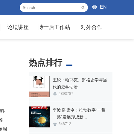
EN
论坛讲座
博士后工作站
对外合作
热点排行
王锐：哈耶克、辉格史学与当
代的史学话语
4893787
李波 陈康令：推动数字“一带
科
一路”发展形成新...
输
648712
际周