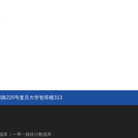
路220号复旦大学智库楼313
据库
一带一路统计数据库
|