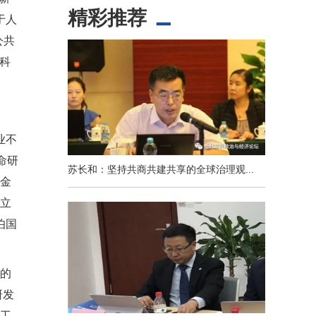
精彩推荐
于人
公共
科
业不
命研
苏长和：坚持共商共建共享的全球治理观...
资金
建立
伯国
的
研发
大工