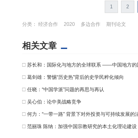
1
2
分类：
经济合作
2020
多边合作
期刊论文
相关文章
□
苏长和：国际化与地方的全球联系 ——中国地方的国际化
□
葛剑雄：警惕“历史热”背后的史学民粹化倾向
□
任晓：“中国学派”问题的再思与再认
□
吴心伯：论中美战略竞争
□
何力：“一带一路” 背景下对外投资与可持续发展的
□
范丽珠 陈纳：加强中国宗教研究的本土化理论建设