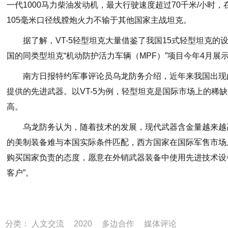
一代1000马力柴油发动机，最大行驶速度超过70千米/小
105毫米口径线膛炮火力不输于其他国家主战坦克。
据了解，VT-5轻型坦克大量借鉴了我国15式轻型坦克的
国的同类型坦克“机动防护活力车辆（MPF）”项目今年4月展
南方日报特约军事评论员乌龙防务介绍，近年来我国出现
提供的先进武器。以VT-5为例，轻型坦克是国际市场上的稀
高。
乌龙防务认为，随着技术的发展，现代武器含金量越来越
的美制装备难与本国实际条件匹配，西方国家在国际军售市场
购买国家负责的态度，愿意在外销武器装备中使用先进技术设
客户”。
分类：
人文交流
2020
多边合作
媒体评论