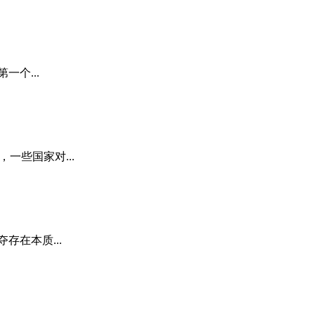
个...
些国家对...
在本质...