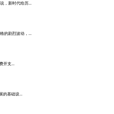
，新时代给历...
的剧烈波动，...
支...
基础设...