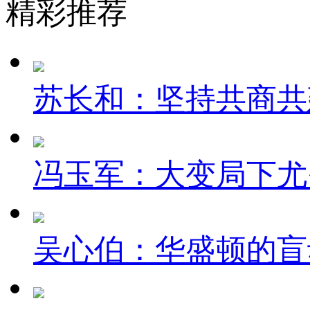
精彩推荐
苏长和：坚持共商共建
冯玉军：大变局下尤
吴心伯：华盛顿的盲