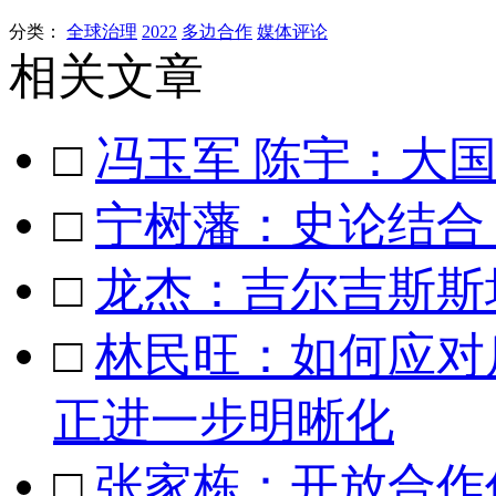
分类：
全球治理
2022
多边合作
媒体评论
相关文章
□
冯玉军 陈宇：大
□
宁树藩：史论结合
□
龙杰：吉尔吉斯斯
□
林民旺：如何应对
正进一步明晰化
□
张家栋：开放合作