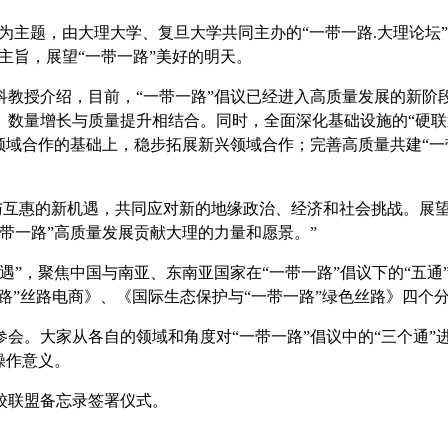
为主题，由大理大学、复旦大学共同主办的
“
一带一路
.
大理论坛
”
主旨，展望
“
一带一路
”
美好的明天。
科教授介绍，目前，“一带一路”倡议已经进入高质量发展的新阶
数量增长与质量提升相结合。同时，全面深化基础设施的“硬联通
领域合作的基础上，稳步拓展新兴领域合作；完善高质量共建“一
与互惠的新机遇，共同应对新的地缘政治、经济和社会挑战。展望
带一路”高质量发展贡献大理的力量和愿景。”
遇
”
，聚焦中国与南亚、东南亚国家在
“
一带一路
”
倡议下的
“
五通
路
”
丝路电商》、《国际生态保护与
“
一带一路
”
绿色丝路》四个
参会。大家从各自的领域和角度对
“
一带一路
”
倡议中的
“
三个通
”
操作意义。
校联盟备忘录签署仪式。