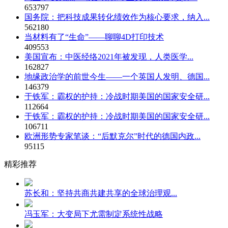
653797
国务院：把科技成果转化绩效作为核心要求，纳入...
562180
当材料有了“生命”——聊聊4D打印技术
409553
美国宣布：中医经络2021年被发现，人类医学...
162827
地缘政治学的前世今生——一个英国人发明、德国...
146379
于铁军：霸权的护持：冷战时期美国的国家安全研...
112664
于铁军：霸权的护持：冷战时期美国的国家安全研...
106711
欧洲形势专家笔谈：“后默克尔”时代的德国内政...
95115
精彩推荐
苏长和：坚持共商共建共享的全球治理观...
冯玉军：大变局下尤需制定系统性战略