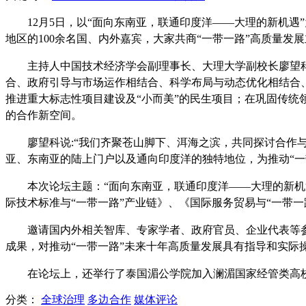
12
月
5
日，以
“
面向东南亚，联通印度洋
——
大理的新机遇
”
地区的
100
余名国、内外嘉宾，大家共商
“
一带一路
”
高质量发展
主持人中国技术经济学会副理事长、大理大学副校长廖望
合、政府引导与市场运作相结合、科学布局与动态优化相结合、
推进重大标志性项目建设及“小而美”的民生项目；在巩固传统
的合作新空间。
廖望科说
:
“我们齐聚苍山脚下、洱海之滨，共同探讨合作
亚、东南亚的陆上门户以及通向印度洋的独特地位，为推动“一
本次论坛主题：
“
面向东南亚，联通印度洋
——
大理的新机
际技术标准与
“
一带一路
”
产业链》、《国际服务贸易与
“
一带一
邀请国内外相关智库、专家学者、政府官员、企业代表等
成果，对推动
“
一带一路
”
未来十年高质量发展具有指导和实际
在论坛上，还举行了泰国湄公学院加入澜湄国家经管类高
分类：
全球治理
多边合作
媒体评论