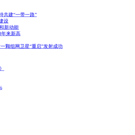
持共建“一带一路”
建设
和新动能
8年来新高
一颗组网卫星“重启”发射成功
》
%