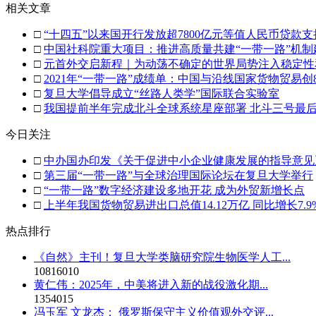
相关文章
□
“十四五”以来国开行发放超7800亿元等值人民币贷款支
□
中国社科院重大项目：推进高质量共建“一带一路”机制
□
元首外交启新程｜为动荡不确定的世界局势注入稳定性
□
2021年“一带一路”成绩单：中国与沿线国家货物贸易创
□
复旦大学倡导成立“丝路人类学”国际联合实验室
□
我国提前半年完成北斗全球系统星座部署 北斗三号最后
今日关注
□
中办国办印发《关于促进中小企业健康发展的指导意见
□
第三届“一带一路”与全球治理国际论坛在复旦大学举行
□
“一带一路”数字经济建设多地开花 成为外贸新增长点
□
上半年我国货物贸易进出口总值14.12万亿 同比增长7.9
热点排行
《自然》主刊！复旦大学类脑研究院生物医学人工...
10816010
黄仁伟：2025年，中美将进入新的战役激化期...
1354015
冯玉军 文龙杰： 俄罗斯保守主义价值观外交评...