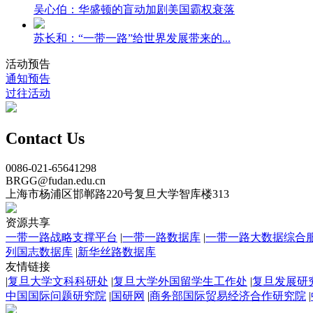
吴心伯：华盛顿的盲动加剧美国霸权衰落
苏长和：“一带一路”给世界发展带来的...
活动预告
通知预告
过往活动
Contact Us
0086-021-65641298
BRGG@fudan.edu.cn
上海市杨浦区邯郸路220号复旦大学智库楼313
资源共享
一带一路战略支撑平台
|
一带一路数据库
|
一带一路大数据综合
列国志数据库
|
新华丝路数据库
友情链接
|
复旦大学文科科研处
|
复旦大学外国留学生工作处
|
复旦发展研
中国国际问题研究院
|
国研网
|
商务部国际贸易经济合作研究院
|