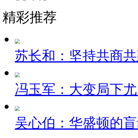
精彩推荐
苏长和：坚持共商共建
冯玉军：大变局下尤
吴心伯：华盛顿的盲