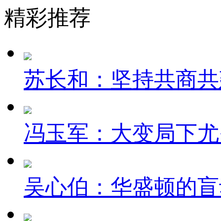
精彩推荐
苏长和：坚持共商共建
冯玉军：大变局下尤
吴心伯：华盛顿的盲