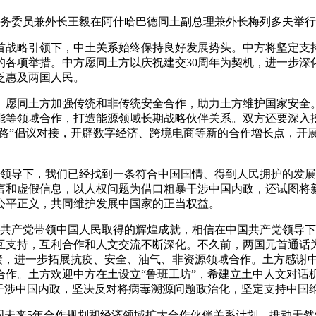
的国务委员兼外长王毅在阿什哈巴德同土副总理兼外长梅列多夫举
首战略引领下，中土关系始终保持良好发展势头。中方将坚定支
的各项举措。中方愿同土方以庆祝建交30周年为契机，进一步深
泛惠及两国人民。
。愿同土方加强传统和非传统安全合作，助力土方维护国家安全
能等领域合作，打造能源领域长期战略伙伴关系。双方还要深入
之路”倡议对接，开辟数字经济、跨境电商等新的合作增长点，开
产党领导下，我们已经找到一条符合中国国情、得到人民拥护的发
言和虚假信息，以人权问题为借口粗暴干涉中国内政，还试图将
公平正义，共同维护发展中国家的正当权益。
中国共产党带领中国人民取得的辉煌成就，相信在中国共产党领导
互支持，互利合作和人文交流不断深化。不久前，两国元首通话为
对接，进一步拓展抗疫、安全、油气、非资源领域合作。土方感谢
合作。土方欢迎中方在土设立“鲁班工坊”，希建立土中人文对话
家干涉中国内政，坚决反对将病毒溯源问题政治化，坚定支持中国
国未来5年合作规划和经济领域扩大合作伙伴关系计划，推动天