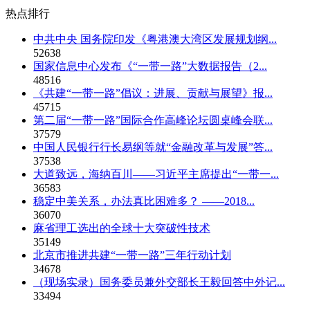
热点排行
中共中央 国务院印发《粤港澳大湾区发展规划纲...
52638
国家信息中心发布《“一带一路”大数据报告（2...
48516
《共建“一带一路”倡议：进展、贡献与展望》报...
45715
第二届“一带一路”国际合作高峰论坛圆桌峰会联...
37579
中国人民银行行长易纲等就“金融改革与发展”答...
37538
大道致远，海纳百川——习近平主席提出“一带一...
36583
稳定中美关系，办法真比困难多？ ——2018...
36070
麻省理工选出的全球十大突破性技术
35149
北京市推进共建“一带一路”三年行动计划
34678
（现场实录）国务委员兼外交部长王毅回答中外记...
33494