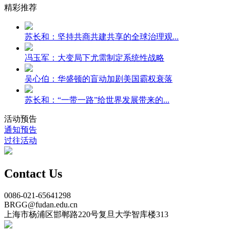
精彩推荐
苏长和：坚持共商共建共享的全球治理观...
冯玉军：大变局下尤需制定系统性战略
吴心伯：华盛顿的盲动加剧美国霸权衰落
苏长和：“一带一路”给世界发展带来的...
活动预告
通知预告
过往活动
Contact Us
0086-021-65641298
BRGG@fudan.edu.cn
上海市杨浦区邯郸路220号复旦大学智库楼313