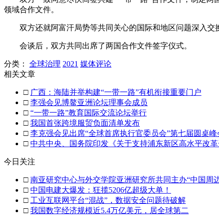
领域合作文件。
双方还就阿富汗局势等共同关心的国际和地区问题深入交
会谈后，双方共同出席了两国合作文件签字仪式。
分类：
全球治理
2021
媒体评论
相关文章
□
广西：海陆并举构建“一带一路”有机衔接重要门户
□
李强会见博鳌亚洲论坛理事会成员
□
“一带一路”教育国际交流论坛举行
□
我国首张跨境服贸负面清单发布
□
李克强会见出席“全球首席执行官委员会”第七届圆桌峰
□
中共中央、国务院印发《关于支持浦东新区高水平改革
今日关注
□
南亚研究中心与外交学院亚洲研究所共同主办“中国周
□
中国电建大爆发：狂揽5206亿超级大单！
□
工业互联网平台“混战”，数据安全问题待破解
□
我国数字经济规模近5.4万亿美元，居全球第二