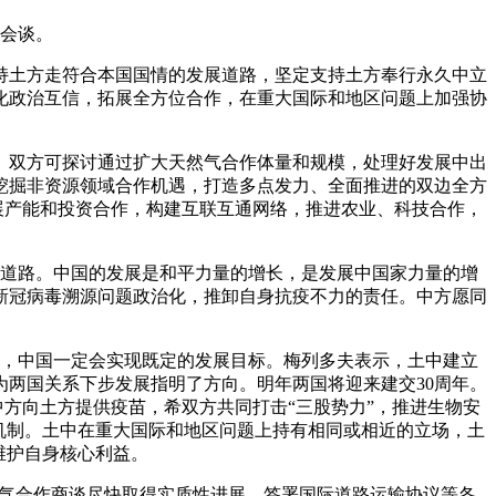
行会谈。
持土方走符合本国国情的发展道路，坚定支持土方奉行永久中立
化政治互信，拓展全方位合作，在重大国际和地区问题上加强协
。双方可探讨通过扩大天然气合作体量和规模，处理好发展中出
挖掘非资源领域合作机遇，打造多点发力、全面推进的双边全方
展产能和投资合作，构建互联互通网络，推进农业、科技合作，
展道路。中国的发展是和平力量的增长，是发展中国家力量的增
新冠病毒溯源问题政治化，推卸自身抗疫不力的责任。中方愿同
下，中国一定会实现既定的发展目标。梅列多夫表示，土中建立
两国关系下步发展指明了方向。明年两国将迎来建交30周年。
中方向土方提供疫苗，希双方共同打击“三股势力”，推进生物安
机制。土中在重大国际和地区问题上持有相同或相近的立场，土
维护自身核心利益。
然气合作商谈尽快取得实质性进展，签署国际道路运输协议等各