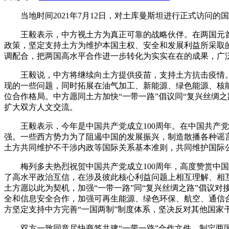
当地时间2021年7月12日，对土库曼斯坦进行正式访问
王毅表示，中方视土方为真正可靠的战略伙伴。在两国元
政策，坚定支持土方为维护本国主权、安全和发展利益所采取
调配合，把两国高水平合作进一步转化为实实在在的成果，广
王毅说，中方将继续向土方提供疫苗，支持土方抗击疫情
现的一些问题，同时拓展在油气加工、新能源、绿色能源、核
位合作格局。中方愿同土方加快“一带一路”倡议同“复兴丝绸
扩大双方人文交流。
王毅表示，今年是中国共产党成立100周年。在中国共
强。一些西方势力为了阻遏中国的发展振兴，制造散播各种谣
土方共同维护不干涉内政等国际关系基本准则，共同维护国际
梅列多夫热烈祝贺中国共产党成立100周年，高度赞赏
了高水平政治互信，在涉及彼此核心利益问题上相互理解、相
土方愿以此为契机，加强“一带一路”同“复兴丝绸之路”倡议
全和信息安全合作，加强可再生能源、绿色环保、航空、通信
方坚定支持中方完善“一国两制”制度体系，坚决反对其他国
双方一致同意尽快商签共建“一带一路”合作文件，制定两