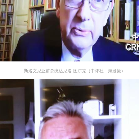
斯洛文尼亚前总统达尼洛·图尔克（中评社 海涵摄）