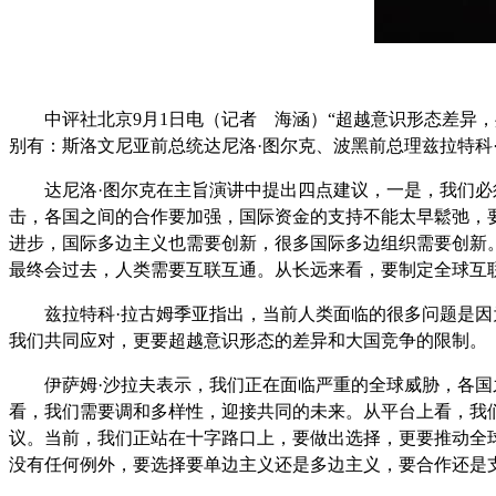
中评社北京9月1日电（记者 海涵）“超越意识形态差异
别有：斯洛文尼亚前总统达尼洛·图尔克、波黑前总理兹拉特科
达尼洛·图尔克在主旨演讲中提出四点建议，一是，我们
击，各国之间的合作要加强，国际资金的支持不能太早鬆弛，要
进步，国际多边主义也需要创新，很多国际多边组织需要创新
最终会过去，人类需要互联互通。从长远来看，要制定全球互
兹拉特科·拉古姆季亚指出，当前人类面临的很多问题是
我们共同应对，更要超越意识形态的差异和大国竞争的限制。
伊萨姆·沙拉夫表示，我们正在面临严重的全球威胁，各
看，我们需要调和多样性，迎接共同的未来。从平台上看，我们
议。当前，我们正站在十字路口上，要做出选择，更要推动全
没有任何例外，要选择要单边主义还是多边主义，要合作还是