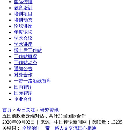
国际传播
教育培训
培训项目
培训动态
论坛讲座
年度论坛
学术会议
学术讲座
博士后工作站
工作站概况
工作站动态
通知公告
对外合作
一带一路沿线智库
国内智库
国际智库
企业合作
首页
>
今日关注
>
研究资讯
五国前政要云端对话，共吁加强国际合作
2020年09月02日 | 来源：中国评论新闻网 | 阅读量：13235
关键词：
全球治理
一带一路
人文交流
民心相通