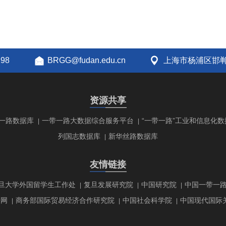
298
BRGG@fudan.edu.cn
上海市杨浦区邯郸
资源共享
一路数据库
一带一路大数据综合服务平台
“一带一路”工业和信息化数
|
|
列国志数据库
新华丝路数据库
|
友情链接
旦大学外国留学生工作处
复旦发展研究院
中国研究院
中国一带一
|
|
|
研网
商务部国际贸易经济合作研究院
中国社会科学院
中国现代国际
|
|
|