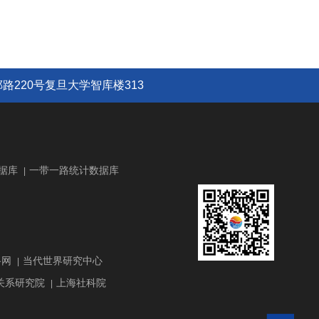
路220号复旦大学智库楼313
据库
一带一路统计数据库
|
路网
当代世界研究中心
|
关系研究院
上海社科院
|