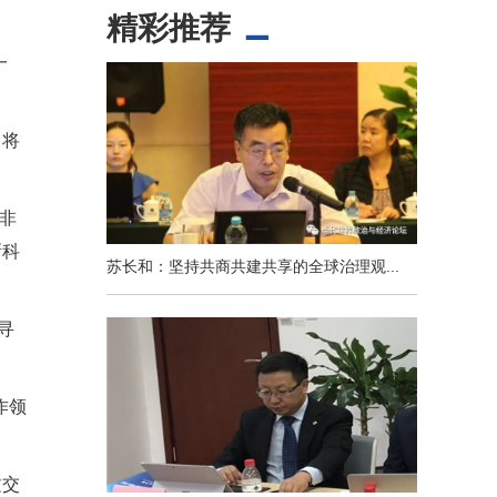
精彩推荐
一
，将
个非
新科
苏长和：坚持共商共建共享的全球治理观...
寻
作领
文交