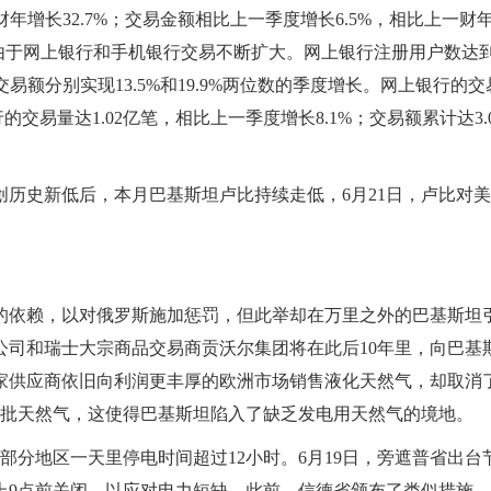
年增长32.7%；交易金额相比上一季度增长6.5%，相比上一财
因是由于网上银行和手机银行交易不断扩大。网上银行注册用户数达
交易额分别实现13.5%和19.9%两位数的季度增长。网上银行的交
的交易量达1.02亿笔，相比上一季度增长8.1%；交易额累计达3.0
，创历史新低后，本月巴基斯坦卢比持续走低，6月21日，卢比对
的依赖，以对俄罗斯施加惩罚，但此举却在万里之外的巴基斯坦
尼公司和瑞士大宗商品交易商贡沃尔集团将在此后10年里，向巴基
家供应商依旧向利润更丰厚的欧洲市场销售液化天然气，却取消
的十几批天然气，这使得巴基斯坦陷入了缺乏发电用天然气的境地。
部分地区一天里停电时间超过12小时。6月19日，旁遮普省出台
上9点前关闭，以应对电力短缺。此前，信德省颁布了类似措施。