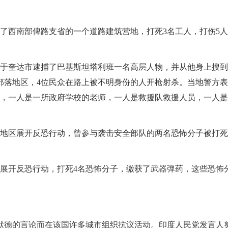
击了西南部俾路支省的一个道路建筑营地，打死3名工人，打伤5
，于奎达市逮捕了巴基斯坦塔利班一名高层人物，并从他身上搜
部落地区，4位民众在路上被不明身份的人开枪射杀。当地警方表
员，一人是一所政府学校的老师，一人是救援队救援人员，一人
汗地区展开反恐行动，曾参与袭击安全部队的两名恐怖分子被打
区展开反恐行动，打死4名恐怖分子，缴获了武器弹药，这些恐怖
默德的言论而在该国许多城市组织抗议活动。印度人民党发言人