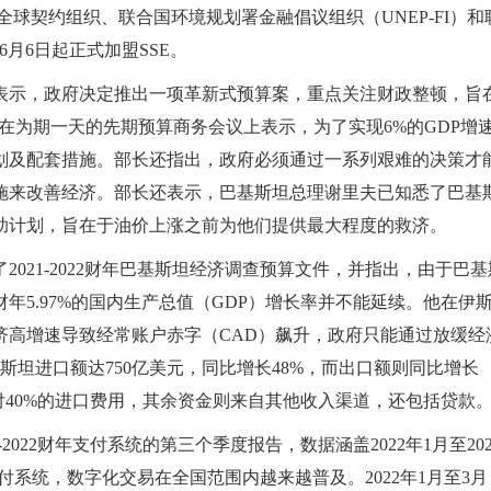
全球契约组织、联合国环境规划署金融倡议组织（UNEP-FI）和
6月6日起正式加盟SSE。
尔表示，政府决定推出一项革新式预算案，重点关注财政整顿，旨
长在为期一天的先期预算商务会议上表示，为了实现6%的GDP增
划及配套措施。部长还指出，政府必须通过一系列艰难的决策才
施来改善经济。部长还表示，巴基斯坦总理谢里夫已知悉了巴基
助计划，旨在于油价上涨之前为他们提供最大程度的救济。
2021-2022财年巴基斯坦经济调查预算文件，并指出，由于巴基
5.97%的国内生产总值（GDP）增长率并不能延续。他在伊
济高增速导致经常账户赤字（CAD）飙升，政府只能通过放缓经
巴基斯坦进口额达750亿美元，同比增长48%，而出口额则同比增长
付40%的进口费用，其余资金则来自其他收入渠道，还包括贷款
-2022财年支付系统的第三个季度报告，数据涵盖2022年1月至20
付系统，数字化交易在全国范围内越来越普及。2022年1月至3月