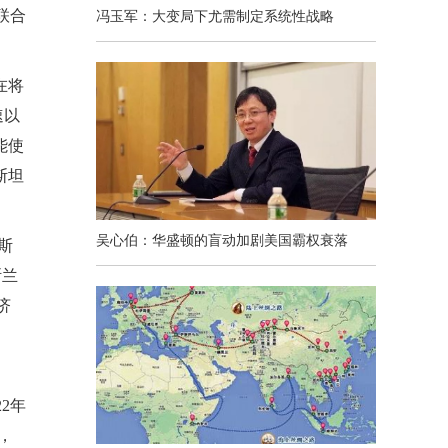
联合
冯玉军：大变局下尤需制定系统性战略
在将
速以
能使
斯坦
吴心伯：华盛顿的盲动加剧美国霸权衰落
斯
斯兰
济
。
22年
，