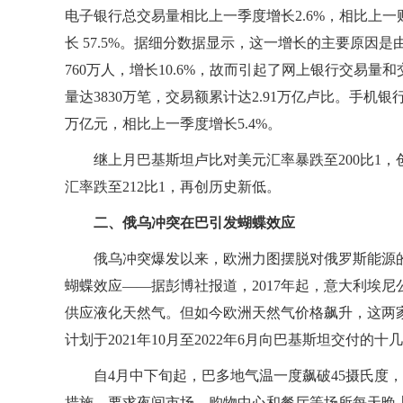
电子银行总交易量相比上一季度增长2.6%，相比上一财
长 57.5%。据细分数据显示，这一增长的主要原
760万人，增长10.6%，故而引起了网上银行交易量和
量达3830万笔，交易额累计达2.91万亿卢比。手机银行
万亿元，相比上一季度增长5.4%。
继上月巴基斯坦卢比对美元汇率暴跌至200比1
汇率跌至212比1，再创历史新低。
二、俄乌冲突在巴引发蝴蝶效应
俄乌冲突爆发以来，欧洲力图摆脱对俄罗斯能源
蝴蝶效应——据彭博社报道，2017年起，意大利埃
供应液化天然气。但如今欧洲天然气价格飙升，这两
计划于2021年10月至2022年6月向巴基斯坦交付
自4月中下旬起，巴多地气温一度飙破45摄氏度，
措施，要求夜间市场、购物中心和餐厅等场所每天晚