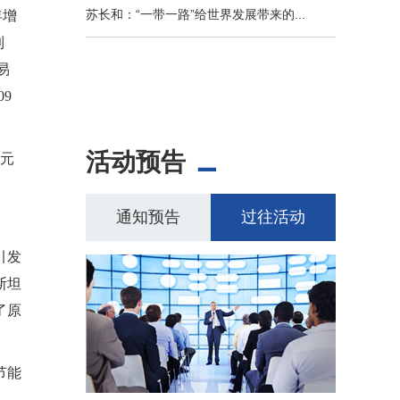
苏长和：“一带一路”给世界发展带来的...
年增
到
易
9
活动预告
美元
通知预告
过往活动
引发
斯坦
了原
节能