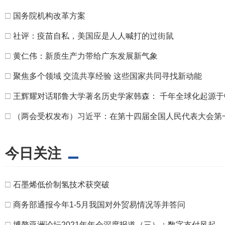
□
国务院机构改革方案
□
社评：疫苗自私，美国应是人人喊打的过街鼠
□
黄仁伟：新质生产力带给广东发展新气象
□
聚焦多个领域 交流共享经验 这些国家共同寻找新动能
□
王辉耀对话耶鲁大学著名历史学家韩森： 千年全球化起源于
□
（两会受权发布）习近平：在第十四届全国人民代表大会第
今日关注
□
石墨烯低价制氢技术获突破
□
商务部通报今年1-5月我国对外贸易情况等并答问
□
博鳌亚洲论坛2021年年会深度报道（三）：数字支付风起