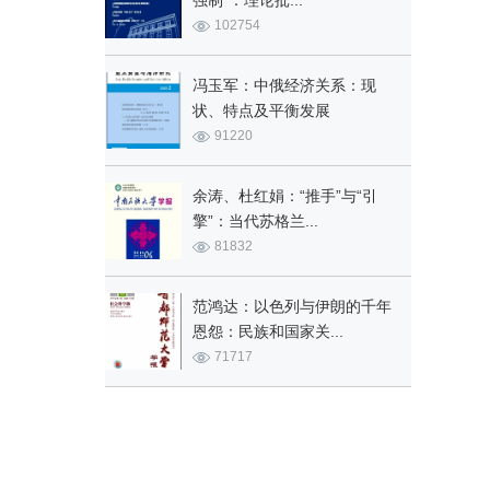
强制”：理论批...
102754
冯玉军：中俄经济关系：现
状、特点及平衡发展
91220
余涛、杜红娟：“推手”与“引
擎”：当代苏格兰...
81832
范鸿达：以色列与伊朗的千年
恩怨：民族和国家关...
71717