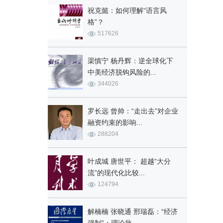
祝克懿：如何理解“语言风
格”？
517626
渠慎宁 杨丹辉：逆全球化下
中美经济脱钩风险的...
344026
罗长远 曾帅：“走出去”对企业
融资约束的影响...
288204
叶成城 唐世平： 超越“大分
流”的现代化比较...
124794
解楠楠 张晓通 邢瑞磊：“经济