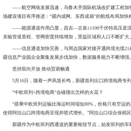
——航空网络发展迅速，乌鲁木齐国际机场改扩建工程加
场建设项目有序推进﹔“疆内成网、东西成扇”的航线布局加快
——能源通道作用凸显，昌吉—古泉±1100千伏特高压直
东输管道里程、管网密度持续增加，受益区域和人口不断扩大
——信息通道加快完善，与周边国家对接开通跨境光缆2
疆信息产业园企业聚集发展步伐加快，数据服务能力不断增强
坚持双向开放 推动贸易畅通
5月16日，随着一声风笛长鸣，新疆首列出口跨境电商专
“中欧班列+跨境电商”会碰撞出怎样的火花？
“搭乘中欧班列运输比海运时间缩短80%，价格只有空运
使得阿拉山口跨境电商呈现井喷式增长。”阿拉山口综合保税
新疆作为中欧班列西通道的重要枢纽节点，始发班列的车