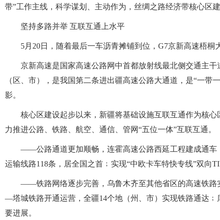
带”工作主线，科学谋划、主动作为，丝绸之路经济带核心区
坚持多路并举 互联互通上水平
5月20日，随着最后一车沥青摊铺到位，G7京新高速梧
京新高速是国家高速公路网中首都放射线最北侧交通主干
（区、市），是我国第二条进出疆高速公路大通道，是“一带
影。
核心区建设起步以来，新疆将基础设施互联互通作为核心
力推进公路、铁路、航空、通信、管网“五位一体”互联互通。
——公路通道更加顺畅，连霍高速公路西延工程建成通车
运输线路118条，居全国之首﹔实现“中欧卡车特快专线”双向T
——铁路网络逐步完善，乌鲁木齐至其他省区的高速铁路
—塔城铁路开通运营，全疆14个地（州、市）实现铁路通达
要进展。