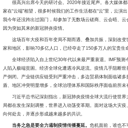
很高兴出席今天的研讨会。2020年接近尾声。各大媒体
家在“云端”相望，很多时候我们的工作生活都在“云”里，云
我今年还没跨出过国门，却参加了无数场云磋商、云会晤、云
因为突如其来的新冠肺炎疫情。
这场百年大疫和百年变局不期而遇、叠加共振，深刻改变
家和地区，影响70多亿人口，已经夺走了150多万人的宝贵
全球经济陷入自上世纪30年代以来最严重衰退。IMF预测
人陷入极端贫困。经济全球化遭遇冷风逆流。疫情几乎阻断世
产倒闭。产业链供应链受到严重冲击，多边贸易体制面临诸多挑
盾、地区冲突明显增多，全球治理体系和国际秩序面临前所未
习近平总书记深刻指出，新冠肺炎疫情全球大流行使世界
局都在发生深刻调整，世界进入动荡变革期。面对这场大灾疫
向何处去，并逐步形成越来越多的共识。
当务之急是要全力遏制疫情传播蔓延。
危机面前，谁也不