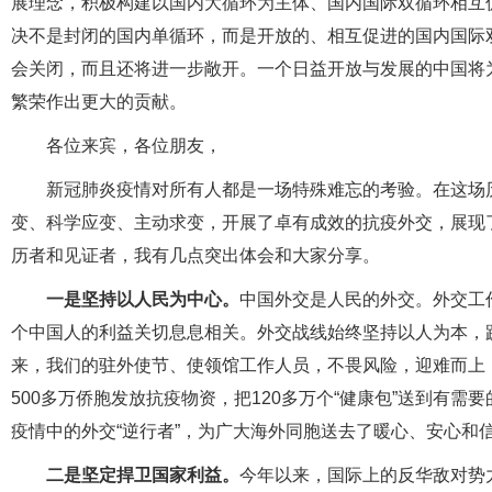
展理念，积极构建以国内大循环为主体、国内国际双循环相互
决不是封闭的国内单循环，而是开放的、相互促进的国内国际
会关闭，而且还将进一步敞开。一个日益开放与发展的中国将为
繁荣作出更大的贡献。
各位来宾，各位朋友，
新冠肺炎疫情对所有人都是一场特殊难忘的考验。在这场
变、科学应变、主动求变，开展了卓有成效的抗疫外交，展现
历者和见证者，我有几点突出体会和大家分享。
一是坚持以人民为中心。
中国外交是人民的外交。外交工
个中国人的利益关切息息相关。外交战线始终坚持以人为本，
来，我们的驻外使节、使领馆工作人员，不畏风险，迎难而上
500多万侨胞发放抗疫物资，把120多万个“健康包”送到有
疫情中的外交“逆行者”，为广大海外同胞送去了暖心、安心和
二是坚定捍卫国家利益。
今年以来，国际上的反华敌对势