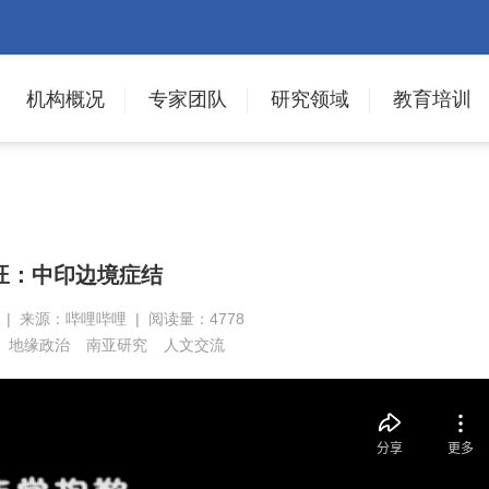
机构概况
专家团队
研究领域
教育培训
旺：中印边境症结
日 | 来源：哔哩哔哩 | 阅读量：4778
地缘政治
南亚研究
人文交流