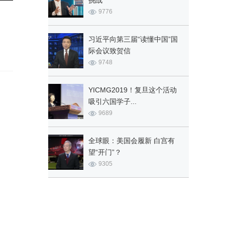
挑战
9776
习近平向第三届“读懂中国”国
际会议致贺信
9748
YICMG2019！复旦这个活动
吸引六国学子...
9689
全球眼：美国会履新 白宫有
望“开门”？
9305