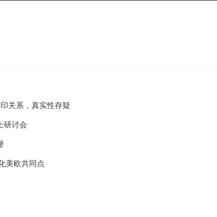
中印关系，真实性存疑
上研讨会
颦
化美欧共同点