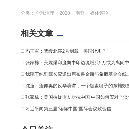
分类：
全球治理
2020
南亚
媒体评论
相关文章
□
冯玉军：暂缓北溪2号制裁，美国让步？
□
张家栋：美媒爆印度向中印边境增兵5万或为离间
□
我院丁纯副院长应邀出席布鲁金斯与希腊基金会线
□
沈逸：蓬佩奥的反华演讲，一个键盘喷子的东施效
□
张家栋：美国拉拢盟友对抗中国 中国如何应对？淡
□
习近平向第三届“读懂中国”国际会议致贺信