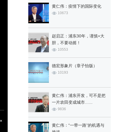
黄仁伟：疫情下的国际变化
10673
赵启正：浦东30年，谨慎+大
胆，不要动摇！
10553
德宏形象片（章子怡版）
10193
黄仁伟：浦东开发，可不是把
一片农田变成城市…...
9836
黄仁伟：“一带一路”的机遇与