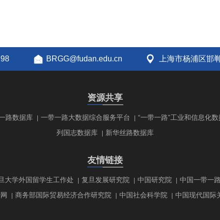
298
BRGG@fudan.edu.cn
上海市杨浦区邯郸
资源共享
一路数据库
一带一路大数据综合服务平台
“一带一路”工业和信息化数
|
|
列国志数据库
新华丝路数据库
|
友情链接
旦大学外国留学生工作处
复旦发展研究院
中国研究院
中国一带一
|
|
|
研网
商务部国际贸易经济合作研究院
中国社会科学院
中国现代国际
|
|
|