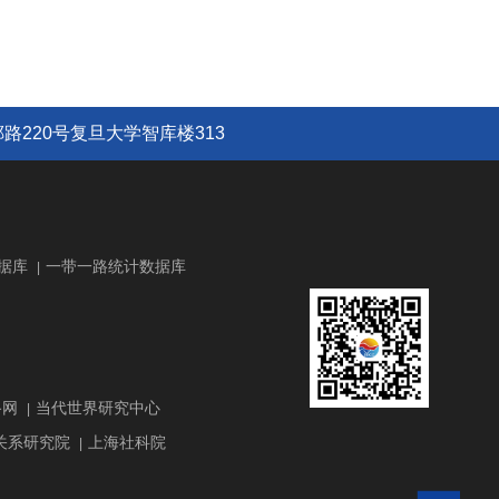
路220号复旦大学智库楼313
据库
一带一路统计数据库
|
路网
当代世界研究中心
|
关系研究院
上海社科院
|