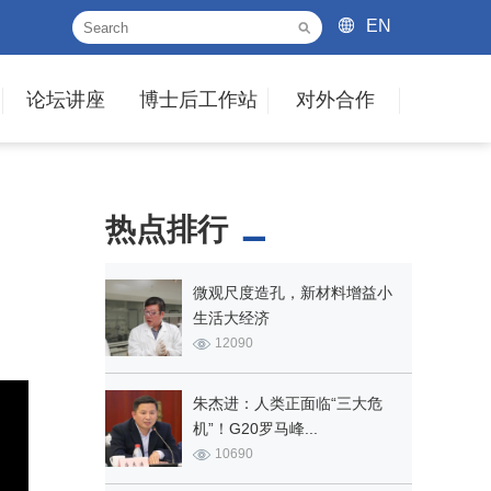
EN
论坛讲座
博士后工作站
对外合作
热点排行
微观尺度造孔，新材料增益小
生活大经济
12090
朱杰进：人类正面临“三大危
机”！G20罗马峰...
10690