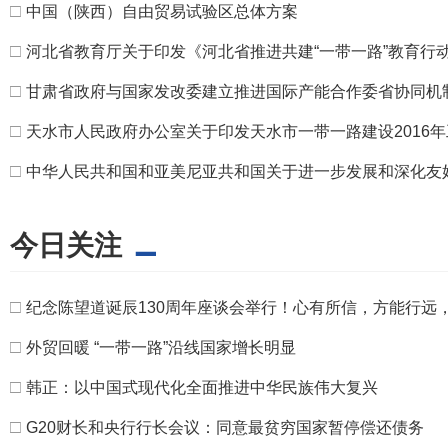
□
中国（陕西）自由贸易试验区总体方案
□
河北省教育厅关于印发《河北省推进共建“一带一路”教育行
□
甘肃省政府与国家发改委建立推进国际产能合作委省协同机
□
天水市人民政府办公室关于印发天水市一带一路建设2016
□
中华人民共和国和亚美尼亚共和国关于进一步发展和深化友
今日关注
□
纪念陈望道诞辰130周年座谈会举行！心有所信，方能行远
□
外贸回暖 “一带一路”沿线国家增长明显
□
韩正：以中国式现代化全面推进中华民族伟大复兴
□
G20财长和央行行长会议：同意最贫穷国家暂停偿还债务