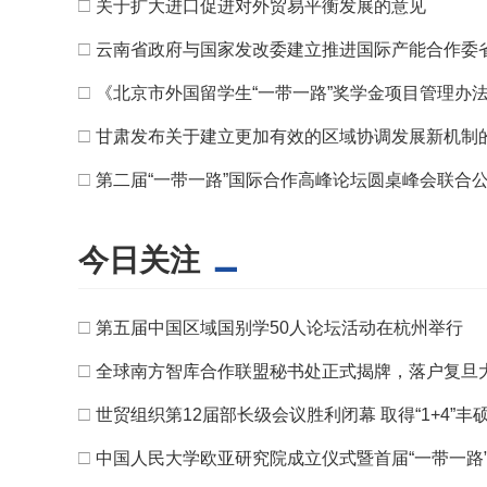
□
关于扩大进口促进对外贸易平衡发展的意见
□
云南省政府与国家发改委建立推进国际产能合作委
□
《北京市外国留学生“一带一路”奖学金项目管理办
□
甘肃发布关于建立更加有效的区域协调发展新机制
□
第二届“一带一路”国际合作高峰论坛圆桌峰会联合
今日关注
□
第五届中国区域国别学50人论坛活动在杭州举行
□
全球南方智库合作联盟秘书处正式揭牌，落户复旦
□
世贸组织第12届部长级会议胜利闭幕 取得“1+4”丰
□
中国人民大学欧亚研究院成立仪式暨首届“一带一路