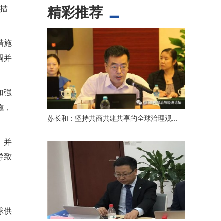
济措
精彩推荐
措施
调并
加强
施，
苏长和：坚持共商共建共享的全球治理观...
，并
导致
球供