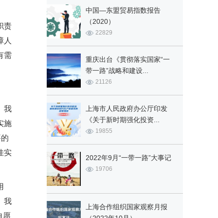
中国—东盟贸易指数报告
（2020）
职责
22829
障人
有需
重庆出台《贯彻落实国家“一
带一路”战略和建设...
21126
。我
上海市人民政府办公厅印发
《关于新时期强化投资...
实施
19855
要的
佳实
2022年9月“一带一路”大事记
19706
用
。我
上海合作组织国家观察月报
自愿