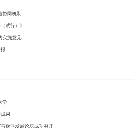
省协同机制
法（试行）》
的实施意见
公报
大学
硕成果
”与欧亚发展论坛成功召开