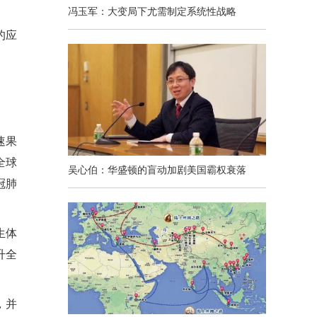
冯玉军：大变局下尤需制定系统性战略
的应
速果
全球
吴心伯：华盛顿的盲动加剧美国霸权衰落
冠肺
生体
升全
。
，并