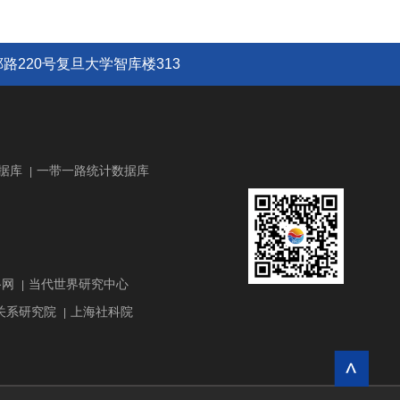
路220号复旦大学智库楼313
据库
一带一路统计数据库
|
路网
当代世界研究中心
|
关系研究院
上海社科院
|