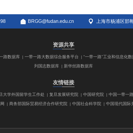
298
BRGG@fudan.edu.cn
上海市杨浦区邯郸
资源共享
一路数据库
一带一路大数据综合服务平台
“一带一路”工业和信息化数
|
|
列国志数据库
新华丝路数据库
|
友情链接
旦大学外国留学生工作处
复旦发展研究院
中国研究院
中国一带一
|
|
|
研网
商务部国际贸易经济合作研究院
中国社会科学院
中国现代国际
|
|
|