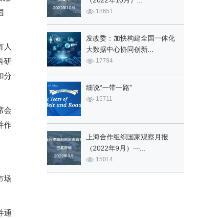
（2022年10月）...
18651
国
发改委：加快构建全国一体化
有人
大数据中心协同创新...
科研
17784
和分
细说“一带一路”
15711
席会
并作
上海合作组织国家观察月报
（2022年9月）—...
15014
市场
并通