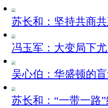
苏长和：坚持共商共建
冯玉军：大变局下尤
吴心伯：华盛顿的盲
苏长和：“一带一路”