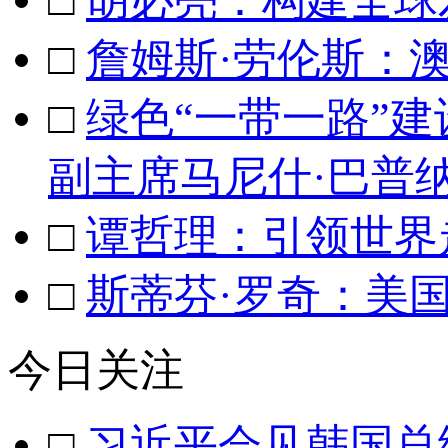
□
胡必亮：构建全球
□
詹姆斯·劳伦斯：
□
绿色“一带一路”
副主席马尼什·巴普
□
谭哲理：引领世界
□
斯蒂芬·罗奇：美
今日关注
□
习近平会见韩国总