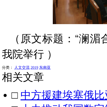
“澜湄
（原文标题：
我院举行
）
分类：
人文交流
2019
东南亚
相关文章
□
中方援建埃塞俄比