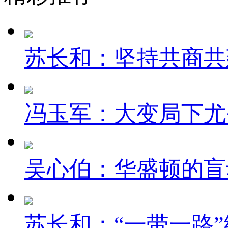
苏长和：坚持共商共建
冯玉军：大变局下尤
吴心伯：华盛顿的盲
苏长和：“一带一路”