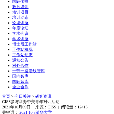
国际传播
教育培训
培训项目
培训动态
论坛讲座
年度论坛
学术会议
学术讲座
博士后工作站
工作站概况
工作站动态
通知公告
对外合作
一带一路沿线智库
国内智库
国际智库
企业合作
首页
>
今日关注
>
研究资讯
CISS参与举办中美青年对话活动
2021年10月09日 | 来源：CISS | 阅读量：12415
关键词：
2021.10.8
清华大学