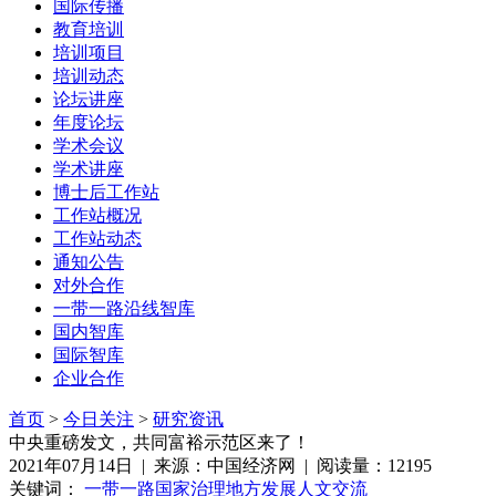
国际传播
教育培训
培训项目
培训动态
论坛讲座
年度论坛
学术会议
学术讲座
博士后工作站
工作站概况
工作站动态
通知公告
对外合作
一带一路沿线智库
国内智库
国际智库
企业合作
首页
>
今日关注
>
研究资讯
中央重磅发文，共同富裕示范区来了！
2021年07月14日 | 来源：中国经济网 | 阅读量：12195
关键词：
一带一路
国家治理
地方发展
人文交流