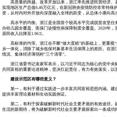
高质量的跨越。改革开放以来，浙江率先推进民营经济、县域
实现地区生产总值6.46万亿元，在新冠肺炎疫情防控非常特殊
变，从对内对外开放向深度融入全球的跃变，从总体小康向高
高水平的均衡。浙江是全国首个较高水平完成脱贫攻坚任
办幼儿园全覆盖、医保门诊慢性病保障制度全覆盖。2020年，
居民收入比降至1.96∶1。
高标准的均等。浙江在不断“做大蛋糕”的基础上，更重视“
乡一体化，消除了城乡低保对象基本生活保障上的差距。在浙江，
情况、集体经济薄弱村“三个清零”。
浙江省委书记袁家军表示，以习近平同志为核心的党中央
共同富裕的重要论述精神，坚决扛起责任，有力有效落实，以
建设示范区有哪些意义？
第一，有利于通过实践进一步丰富共同富裕思想内涵。建
提供丰富理论素材和生动实践例证。
第二，有利于探索破解新时代社会主要矛盾的有效途径。
生活的新期待，将为破解新时代社会主要矛盾探索出一条成功