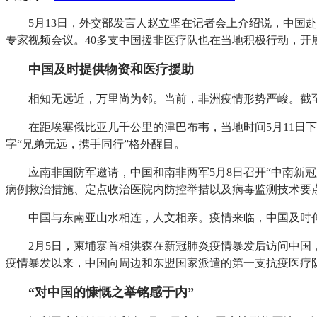
5月13日，外交部发言人赵立坚在记者会上介绍说，中国
专家视频会议。40多支中国援非医疗队也在当地积极行动，开展
中国及时提供物资和医疗援助
相知无远近，万里尚为邻。当前，非洲疫情形势严峻。截至
在距埃塞俄比亚几千公里的津巴布韦，当地时间5月11
字“兄弟无远，携手同行”格外醒目。
应南非国防军邀请，中国和南非两军5月8日召开“中南新
病例救治措施、定点收治医院内防控举措以及病毒监测技术要
中国与东南亚山水相连，人文相亲。疫情来临，中国及时
2月5日，柬埔寨首相洪森在新冠肺炎疫情暴发后访问中国
疫情暴发以来，中国向周边和东盟国家派遣的第一支抗疫医疗
“对中国的慷慨之举铭感于内”