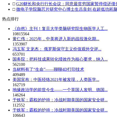
□
G20财长和央行行长会议：同意最贫穷国家暂停偿还债
□
微电子学院脑芯片研究中心博士生吕良剑 在超低功耗
热点排行
《自然》主刊！复旦大学类脑研究院生物医学人工...
10815564
黄仁伟：2025年，中美将进入新的战役激化期...
1353907
冯玉军 文龙杰： 俄罗斯保守主义价值观外交评...
653701
国务院：把科技成果转化绩效作为核心要求，纳入...
562100
当材料有了“生命”——聊聊4D打印技术
409489
美国宣布：中医经络2021年被发现，人类医学...
162719
地缘政治学的前世今生——一个英国人发明、德国...
146264
于铁军：霸权的护持：冷战时期美国的国家安全研...
112552
于铁军：霸权的护持：冷战时期美国的国家安全研...
106643