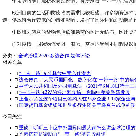
中老铁路项目是积极防控疫情、有序推进“一带一路”建设
欧洲目前的生活和防疫物资需求比较旺盛，许多物资选择
链、供应链合作带来的冲击和影响，发挥了国际运输新动脉的
中欧班列装载的货物包括欧洲急需的医用无纺布、医用桌
面对疫情，国际物流受阻，海运、空运均受到不同程度影响，
分类：
全球治理
2020
多边合作
媒体评论
相关文章
□
“一带一路”充分释放中意合作潜力
□
边会传真 | “人民币国际化、数字化在‘一带一路’中的
□
中华人民共和国反外国制裁法 （2021年6月10日第
□
"一带一路"倡议的提出和实施，影响中美关系新发展
□
上合示范区这个项目已签约入驻33家企业！14家企业与
□
国际货币基金组织和世界银行集团关于乌克兰战争的联
今日关注
□
重磅！听听三十位中外国际问题大家怎么讲全球治理的
□
香港搭建桥梁助力“一带一路”基建投融资