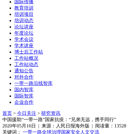
国际传播
教育培训
培训项目
培训动态
论坛讲座
年度论坛
学术会议
学术讲座
博士后工作站
工作站概况
工作站动态
通知公告
对外合作
一带一路沿线智库
国内智库
国际智库
企业合作
首页
>
今日关注
>
研究资讯
中国援助“一带一路”国家抗疫：“兄弟无远，携手同行”
2020年05月16日 | 来源：人民日报海外版 | 阅读量：13528
关键词：
一带一路
全球治理
国家安全
人文交流