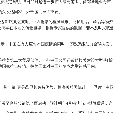
府决定自5月15日22时起进一步扩大隔离范围，首都圣地亚哥
的欠发达国家，外部援助至关重要。
组抵达首都加拉加斯。中方捐赠的检测试剂、防护用品、药品等物
以上病毒在本地的传播链条。根据专家提供的数据，若不及时采取
文表示，中国在有力应对本国疫情的同时，尽己所能助力全球抗疫
是拉美第二大贸易伙伴。一些中国公司还帮助拉美建设大型基础
他国家抗击疫情。拉美国家对中国的慷慨之举铭感于内。
一带一路”更是凸显其独特优势。据海关总署统计，一季度，中国与
玉溪至磨憨段铺轨全面启动，预计明年4月铺轨与老挝段联通，这