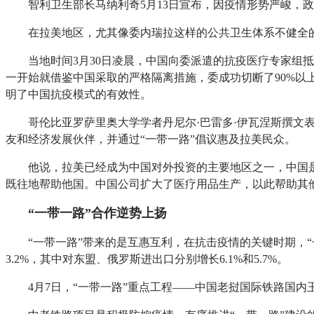
智利卫生部长马纳利奇5月13日宣布，因疫情形势严峻，政
在拉美地区，尤其像委内瑞拉这样的公共卫生体系不健全
当地时间3月30日凌晨，中国向委派遣的抗疫医疗专家
一开始就借鉴中国采取的严格隔离措施，委成功切断了90%
明了中国抗疫模式的有效性。
哥伦比亚罗萨里奥大学学者丹尼尔·巴雷多·伊瓦涅斯撰
友和经济发展伙伴，并通过“一带一路”倡议惠及拉美民众。
他说，拉美已经成为中国对外投资的主要地区之一，中国
既往地帮助他国。中国公司扩大了医疗用品生产，以此帮助其
“一带一路”合作逆势上扬
“一带一路”带来的是互惠互利，在抗击疫情的关键时期，“
3.2%，其中对东盟、俄罗斯进出口分别增长6.1%和5.7%。
4月7日，“一带一路”重点工程——中国老挝国际铁路国内