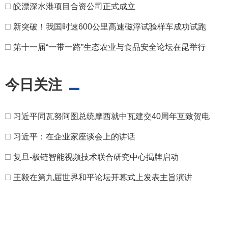
□
皎漂深水港项目合资公司正式成立
□
新突破！我国时速600公里高速磁浮试验样车成功试跑
□
第十一届“一带一路”生态农业与食品安全论坛在昆举行
今日关注
□
习近平同瓦努阿图总统摩西就中瓦建交40周年互致贺电
□
习近平：在企业家座谈会上的讲话
□
复旦-极链智能视频技术联合研究中心揭牌启动
□
王毅在第九届世界和平论坛开幕式上发表主旨演讲