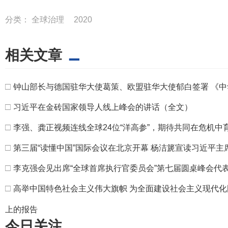
分类：
全球治理
2020
相关文章
□
钟山部长与德国驻华大使葛策、欧盟驻华大使郁白签署 《
□
习近平在金砖国家领导人线上峰会的讲话（全文）
□
李强、龚正视频连线全球24位“洋高参”，期待共同在危机
□
第三届“读懂中国”国际会议在北京开幕 杨洁篪宣读习近平主
□
李克强会见出席“全球首席执行官委员会”第七届圆桌峰会代
□
高举中国特色社会主义伟大旗帜 为全面建设社会主义现代
上的报告
今日关注