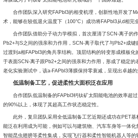
合作团队深入研究FAPbI3的相变机理，创新性地开发了
术，能够在较低退火温度下（100°C）成功将FAPbI3从d相
合作团队借助分子动力学模拟，首次厘清了SCN-离子的作用
Pb2+与S之间的强亲和力作用，SCN-离子取代了与Pb2+成
过渡到a相FAPbI3的角共享结构。顶层结构的转变形成模板化效应
于表面SCN-离子跟Pb2+之间的强亲和力作用，形成了稳定的表面
老化实验测试中，该a-FAPbI3薄膜保持零衰减，呈现出卓越
低温制备工艺，促进柔性大面积泛在应用
合作团队低温制备的FAPbI3钙钛矿太阳能电池的效率超
的90%以上，体现了其超高工作状态稳定性。
此外，复旦团队采用全低温制备工艺近期还成功在PET基
能泛在利用成为可能，例如可以与建筑物、汽车车身等一体化
智能昆虫翅膀等柔性集成，实现飞行器和柔性智能机器人等的