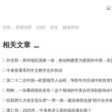
分类：
全球治理
2020
东亚
媒体评论
相关文章
□
外交部：将同地区国家一道，推动构建更为紧密的中国－东
□
中泰签署系列中文教学合作协议
□
第二十二次中国—欧盟领导人会晤，争取年内完成中欧投资
□
刚刚，一份重磅报告发布！这个领域的中美合作深刻影响全
□
驻新西兰大使吴玺出席“一带一路－建设南部连接”研讨会并
□
黄仁伟：2025年，中美将进入新的战役激化期？