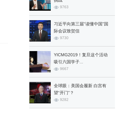
挑战
9763
习近平向第三届“读懂中国”国
际会议致贺信
9730
YICMG2019！复旦这个活动
吸引六国学子...
9667
全球眼：美国会履新 白宫有
望“开门”？
9282