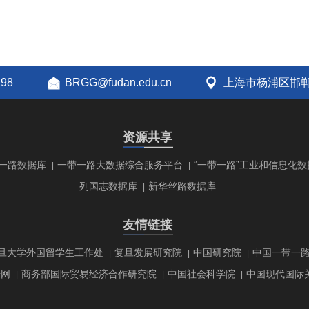
298
BRGG@fudan.edu.cn
上海市杨浦区邯郸
资源共享
一路数据库
一带一路大数据综合服务平台
“一带一路”工业和信息化数
|
|
列国志数据库
新华丝路数据库
|
友情链接
旦大学外国留学生工作处
复旦发展研究院
中国研究院
中国一带一
|
|
|
研网
商务部国际贸易经济合作研究院
中国社会科学院
中国现代国际
|
|
|