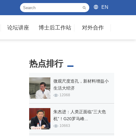
EN
论坛讲座
博士后工作站
对外合作
热点排行
微观尺度造孔，新材料增益小
生活大经济
12068
朱杰进：人类正面临“三大危
机”！G20罗马峰...
10663