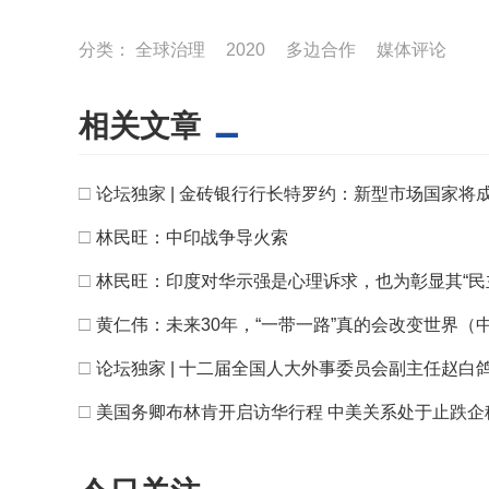
分类：
全球治理
2020
多边合作
媒体评论
相关文章
□
论坛独家 | 金砖银行行长特罗约：新型市场国家将
□
林民旺：中印战争导火索
□
林民旺：印度对华示强是心理诉求，也为彰显其“民
□
黄仁伟：未来30年，“一带一路”真的会改变世界（
□
论坛独家 | 十二届全国人大外事委员会副主任赵白
□
美国务卿布林肯开启访华行程 中美关系处于止跌企