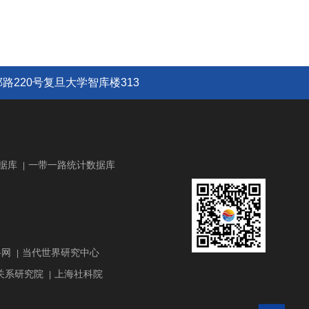
路220号复旦大学智库楼313
据库
一带一路统计数据库
|
路网
当代世界研究中心
|
关系研究院
上海社科院
|