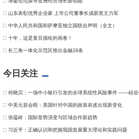
□
博鳌论坛探寻亚洲经济增长新动能
□
山东表彰优秀企业家 上市公司董事长成获奖主力军
□
中华人民共和国和萨摩亚独立国联合声明（全文）
□
十年，这是复旦描绘的画卷！
□
长三角一体化示范区推出金融16条
今日关注
□
何晓贝：一场中小银行引发的全球系统性风险事件 ——硅谷
□
中美元首会晤：美国针对中国的政策表述出现新变化
□
张蕴岭：国际形势演变与区域合作新趋势
□
习近平：正确认识和把握我国发展重大理论和实践问题