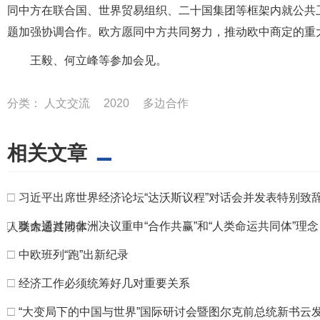
同中方在联合国、世界贸易组织、二十国集团等框架内就公共
题加强协调合作。欧方愿同中方共同努力，推动欧中商定的重
王毅、何立峰等参加会见。
分类：
人文交流
2020
多边合作
相关文章
□
习近平出席世界经济论坛“达沃斯议程”对话会并发表特别致
□
联大通过涉非洲决议重申“合作共赢”和“人类命运共同体”理念
人类命运共同体
□
中欧班列“跑”出新纪录
□
经济工作必须统筹好几对重要关系
□
“大变局下的中国与世界”国际研讨会暨图尔克前总统新书云