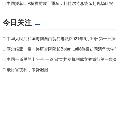
□
中国援菲E-P桥提前竣工通车，杜特尔特总统亲赴现场庆祝
今日关注
□
中华人民共和国海南自由贸易港法(2021年6月10日第十
□
塞尔维亚一带一路研究院院长Bojan Lalić教授访问清华大学
□
中国—斯里兰卡“一带一路”政党共商机制成立并举行第一次
□
最厉害变种，来势汹汹