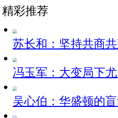
精彩推荐
苏长和：坚持共商共建
冯玉军：大变局下尤
吴心伯：华盛顿的盲