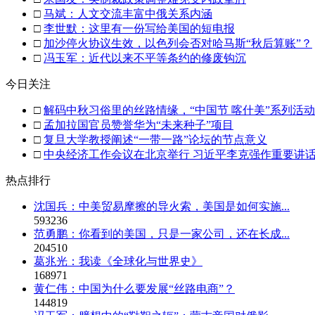
□
马斌：人文交流丰富中俄关系内涵
□
李世默：这里有一份写给美国的短电报
□
加沙停火协议生效，以色列会否对哈马斯“秋后算账”？
□
冯玉军：近代以来不平等条约的修废钩沉
今日关注
□
解码中秋习俗里的丝路情缘，“中国节 喀什美”系列活
□
孟加拉国官员赞誉华为“未来种子”项目
□
复旦大学教授阐述“一带一路”论坛的节点意义
□
中央经济工作会议在北京举行 习近平李克强作重要讲
热点排行
沈国兵：中美贸易摩擦的导火索，美国是如何实施...
593236
范勇鹏：你看到的美国，只是一家公司，还在长成...
204510
葛兆光：我读《全球化与世界史》
168971
黄仁伟：中国为什么要发展“丝路电商”？
144819