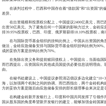
在谈判过程中，巴西和中国存在着“借款国”和“出资国”
差异。
在出资规模和投票权分配上，中国提议2400亿美元，而巴西
出资50亿美元。为了避免任何一个国家的影响力过大，金砖应
排39.95%投票权，巴西、印度、俄罗斯获得18.10%投票
在与国际货币基金组织的挂钩比例上，中国从出资国的角
做法，金砖应急储备安排与国际货币基金组织挂钩比例为90%
成的妥协方案是挂钩比例为70%。
在免除出资义务和提前赎回债权上，中国提出，当面临国
而巴西提出，出资国应向其他成员国提供必要信息说明理由。
由。
在秘书处建设上，中国提议参照清迈倡议多边化建立“10
海，以加强两个机制之间的协调。而巴西指出，两个金砖机构
方的妥协方案是随后由应急储备安排的部长级理事会来决定是
在构建金砖新开发银行上，印度和中国共同发挥了引领作
国从股东国的角度希望新开发银行的建立，能够加强金砖国家