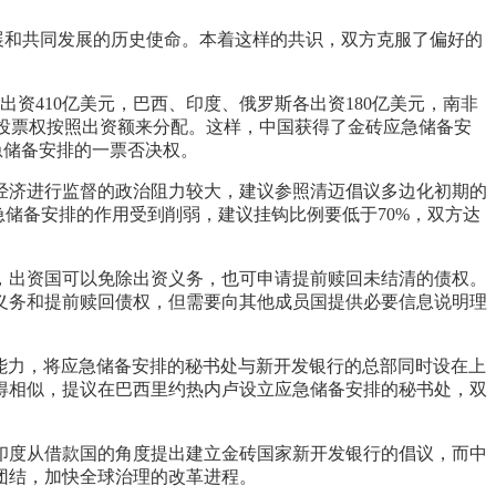
发展和共同发展的历史使命。本着这样的共识，双方克服了偏好的
出资410亿美元，巴西、印度、俄罗斯各出资180亿美元，南非
的投票权按照出资额来分配。这样，中国获得了金砖应急储备安
应急储备安排的一票否决权。
经济进行监督的政治阻力较大，建议参照清迈倡议多边化初期的
储备安排的作用受到削弱，建议挂钩比例要低于70%，双方达
，出资国可以免除出资义务，也可申请提前赎回未结清的债权。
义务和提前赎回债权，但需要向其他成员国提供必要信息说明理
测能力，将应急储备安排的秘书处与新开发银行的总部同时设在上
得相似，提议在巴西里约热内卢设立应急储备安排的秘书处，双
印度从借款国的角度提出建立金砖国家新开发银行的倡议，而中
团结，加快全球治理的改革进程。