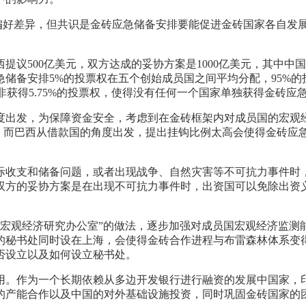
的偏好差异，但共识是金砖应急储备安排要能促进金砖国家各自
提议500亿美元，双方达成的妥协方案是1000亿美元，其中中国
急储备安排5%的投票权在五个创始成员国之间平均分配，95%
权，南非获得5.75%的投票权，使得没有任何一个国家单独获得金砖
度出发，为保障资金安全，考虑到在金砖框架内对成员国的宏观
。而巴西从借款国的角度出发，提出挂钩比例太高会使得金砖应急
际收支和储备问题，或者出现战争、自然灾害等不可抗力事件时
双方的妥协方案是在出现不可抗力事件时，出资国可以免除出资
+3宏观经济研究办公室”的做法，逐步加强对成员国宏观经济监
的秘书处同时设在上海，会使得金砖合作进程与布雷森林体系变
否设立以及如何设立秘书处。
用。作为一个长期依赖从多边开发银行进行融资的发展中国家，
的产能合作以及中国的对外基础设施投资，同时巩固金砖国家的