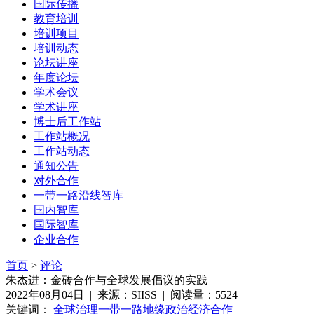
国际传播
教育培训
培训项目
培训动态
论坛讲座
年度论坛
学术会议
学术讲座
博士后工作站
工作站概况
工作站动态
通知公告
对外合作
一带一路沿线智库
国内智库
国际智库
企业合作
首页
>
评论
朱杰进：金砖合作与全球发展倡议的实践
2022年08月04日 | 来源：SIISS | 阅读量：5524
关键词：
全球治理
一带一路
地缘政治
经济合作