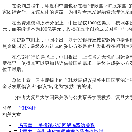
在谈判过程中，印度和中国也存在着“借款国”和“股东国
家团结合作、互谅互让的道路，为推动全球发展融资治理体系
在出资规模和股权分配上，中国提议1000亿美元，按照各
元，而实缴资本为100亿美元，股权在五个创始成员国当中平
在贷款范围上，中国提出，新开发银行应该贷款给包括金
焦金砖国家，最终双方达成的妥协方案是新开发银行在初期运
在总部和行长选择上，中国提出，上海当之无愧的国际金
新德里，使得其可以更加贴近借款国的需求。最终达成妥协方
位于最后。
总体上看，习主席提出的全球发展倡议是将中国国家治理
全球发展倡议从“倡议”转化为“实践”的关键。
（作者为
复旦大学国际关系与公共事务学院教授、
复旦大
分类：
全球治理
相关文章
□
冯玉军 ：美俄谋求迂回解冻双边关系
□
宋国友：美制裁政策调整难免受内政掣肘