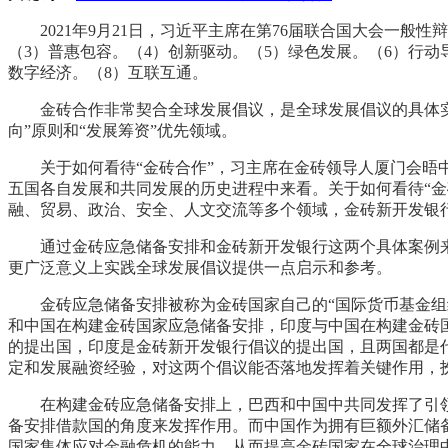
2021年9月21日，习近平主席在第76届联合国大会一
（3）普惠包容。（4）创新驱动。（5）绿色发展。（6）行动
数字经济。（8）互联互通。
金砖合作非常契合全球发展倡议，是全球发展倡议的具体
向”原则和“发展筹资”优先领域。
关于如何看待“金砖合作”，习主席在金砖领导人厦门会
五国各自发展和共同发展的历史进程中来看。关于如何看待“金
融、贸易、政治、安全、人文交流等多个领域，金砖新开发银
通过金砖应急储备安排和金砖新开发银行这两个具体案例
更广泛意义上实践全球发展倡议提供一点启示和参考。
金砖应急储备安排被称为金砖国家自己的“国际货币基金组
和中国在构建金砖国家应急储备安排，印度与中国在构建金砖
的提出国，印度是金砖新开发银行倡议的提出国，且两国都是
定和发展融资经验，对这两个倡议能否落地发挥着关键作用，
在构建金砖应急储备安排上，巴西和中国中共同发挥了引
备安排借款国的角度来发挥作用。而中国作为拥有巨额外汇储
国家集体应对金融危机的能力，从而提高金砖国家在全球治理