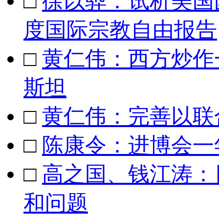
□
徐以骅：试析美国
度国际宗教自由报告
□
黄仁伟：西方炒作
斯坦
□
黄仁伟：完善以联
□
陈康令：进博会一
□
高之国、钱江涛：
和问题