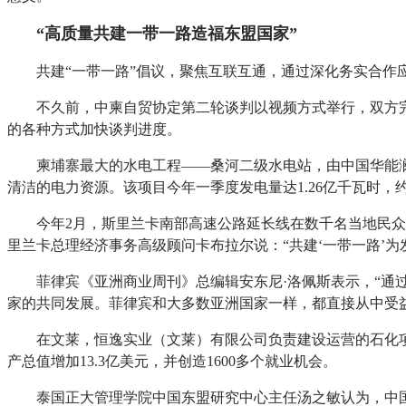
“高质量共建一带一路造福东盟国家”
共建“一带一路”倡议，聚焦互联互通，通过深化务实合作
不久前，中柬自贸协定第二轮谈判以视频方式举行，双方
的各种方式加快谈判进度。
柬埔寨最大的水电工程——桑河二级水电站，由中国华能
清洁的电力资源。该项目今年一季度发电量达1.26亿千瓦时，
今年2月，斯里兰卡南部高速公路延长线在数千名当地民
里兰卡总理经济事务高级顾问卡布拉尔说：“共建‘一带一路’
菲律宾《亚洲商业周刊》总编辑安东尼·洛佩斯表示，“通
家的共同发展。菲律宾和大多数亚洲国家一样，都直接从中受
在文莱，恒逸实业（文莱）有限公司负责建设运营的石化
产总值增加13.3亿美元，并创造1600多个就业机会。
泰国正大管理学院中国东盟研究中心主任汤之敏认为，中