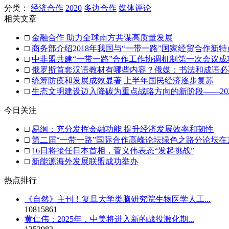
分类：
经济合作
2020
多边合作
媒体评论
相关文章
□
金融合作 助力全球南方共谋高质量发展
□
商务部介绍2018年我国与“一带一路”国家经贸合作新特
□
中非盟共建“一带一路”合作工作协调机制第一次会议成
□
俄罗斯首套汉语教材有哪些内容？俄媒：书法和成语必
□
统筹防疫和发展成效显著 上半年国民经济逐步复苏
□
生态文明建设迈入降碳为重点战略方向的新阶段——20
今日关注
□
易纲：充分发挥金融功能 提升经济发展效率和韧性
□
第二届“一带一路”国际合作高峰论坛绿色之路分论坛在
□
16日将接任日本首相，菅义伟表态“发起挑战”
□
新能源海外发展联盟成功举办
热点排行
《自然》主刊！复旦大学类脑研究院生物医学人工...
10815861
黄仁伟：2025年，中美将进入新的战役激化期...