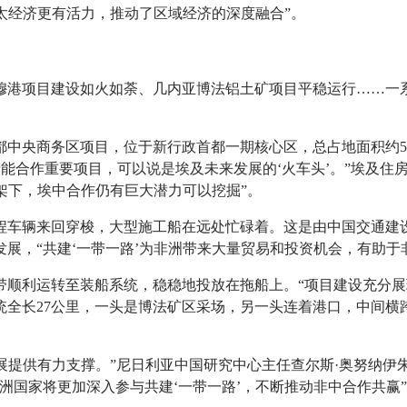
亚太经济更有活力，推动了区域经济的深度融合”。
穆港项目建设如火如荼、几内亚博法铝土矿项目平稳运行……一系
中央商务区项目，位于新行政首都一期核心区，总占地面积约50
’产能合作重要项目，可以说是埃及未来发展的‘火车头’。”埃及
架下，埃中合作仍有巨大潜力可以挖掘”。
程车辆来回穿梭，大型施工船在远处忙碌着。这是由中国交通建设
展，“共建‘一带一路’为非洲带来大量贸易和投资机会，有助于
带顺利运转至装船系统，稳稳地投放在拖船上。“项目建设充分展
统全长27公里，一头是博法矿区采场，另一头连着港口，中间横
发展提供有力支撑。”尼日利亚中国研究中心主任查尔斯·奥努纳
洲国家将更加深入参与共建‘一带一路’，不断推动非中合作共赢