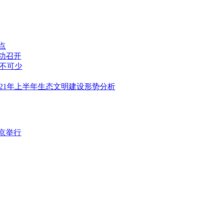
点
功召开
不可少
21年上半年生态文明建设形势分析
京举行