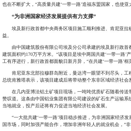
也在不断扩大，“高质量共建‘一带一路’造福东盟国家，也使
“为非洲国家经济发展提供有力支撑”
埃及新行政首都中央商务区项目施工顺利推进、肯尼亚拉
益。
由中国建筑股份有限公司埃及分公司承建的埃及新行政首都
建筑面积约170万平方米。“该项目是埃中两国共建‘一带一路
工有序进行，新行政首都面貌日新月异，“在共建‘一带一路’框
肯尼亚东北部拉穆群岛附近，曼达湾一眼望不到尽头，工
总统肯雅塔表示，该项目建成后将带动整个东非区域经济社会发
在几内亚博法铝土矿项目现场，一吨吨优质矿石随着传送
赞叹道。这条由中国铝业集团有限公司建设的矿石生产运输系
当地就业，投产后还将有力促进当地经济社会发展。
“一大批共建‘一带一路’项目稳步推进，为非洲国家经济
国市场，同时加强产能合作，增加非洲年轻人的就业机会，“非