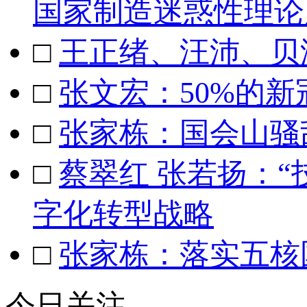
国家制造迷惑性理论
□
王正绪、汪沛、贝
□
张文宏：50%的
□
张家栋：国会山骚
□
蔡翠红 张若扬：“
字化转型战略
□
张家栋：落实五核
今日关注