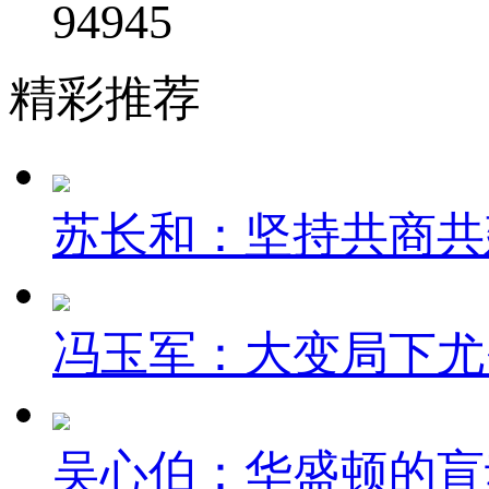
94945
精彩推荐
苏长和：坚持共商共建
冯玉军：大变局下尤
吴心伯：华盛顿的盲