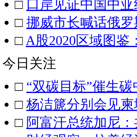
□
口岸见证中国中亚
□
挪威市长喊话俄罗
□
A股2020区域图
今日关注
□
“双碳目标”催生
□
杨洁篪分别会见柬
□
阿富汗总统加尼：