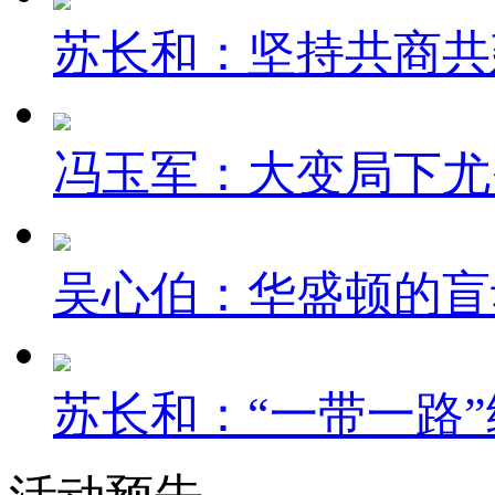
苏长和：坚持共商共建
冯玉军：大变局下尤
吴心伯：华盛顿的盲
苏长和：“一带一路”