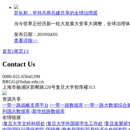
苏长和：坚持共商共建共享的全球治理观
当今世界正经历新一轮大发展大变革大调整，全球治理体系
发布日期：2019/04/01
查看详细>>
首页
1
尾页
1/1
Contact Us
0086-021-65641298
BRGG@fudan.edu.cn
上海市杨浦区邯郸路220号复旦大学智库楼313
资源共享
一带一路战略支撑平台
|
一带一路数据库
|
一带一路大数据综合
列国志数据库
|
新华丝路数据库
友情链接
|
复旦大学文科科研处
|
复旦大学外国留学生工作处
|
复旦发展研
中国国际问题研究院
|
国研网
|
商务部国际贸易经济合作研究院
|