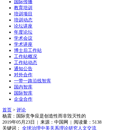
国际传播
教育培训
培训项目
培训动态
论坛讲座
年度论坛
学术会议
学术讲座
博士后工作站
工作站概况
工作站动态
通知公告
对外合作
一带一路沿线智库
国内智库
国际智库
企业合作
首页
>
评论
杨震：国际竞争应是创造性而非毁灭性的
2019年05月23日 | 来源：中国网 | 阅读量：5138
关键词：
全球治理
中美关系
理论研究
人文交流