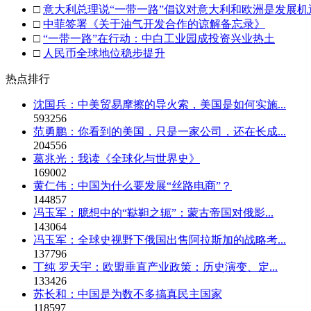
□
意大利总理说“一带一路”倡议对意大利和欧洲是发展机
□
中菲签署《关于油气开发合作的谅解备忘录》
□
“一带一路”在行动：中白工业园成投资兴业热土
□
人民币全球地位稳步提升
热点排行
沈国兵：中美贸易摩擦的导火索，美国是如何实施...
593256
范勇鹏：你看到的美国，只是一家公司，还在长成...
204556
葛兆光：我读《全球化与世界史》
169002
黄仁伟：中国为什么要发展“丝路电商”？
144857
冯玉军：臆想中的“鞑靼之轭”：蒙古帝国对俄影...
143064
冯玉军：全球史视野下俄国出售阿拉斯加的战略考...
137796
丁纯 罗天宇：欧盟垂直产业政策：历史演变、定...
133426
苏长和：中国是为数不多搞真民主国家
118597