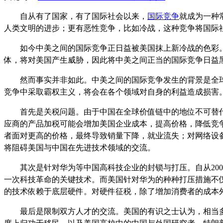
自从有了国家，有了国际社会以来，
国际竞争
就成为一种
人类文明的进步；更有恶性竞争，比如冷战，这种竞争将国际
如今中美之间的国际竞争正日益被美国抹上新冷战的色彩
体，将对美国产生威胁，因此将中美之间正当的国际竞争日益
然而事实并非如此。中美之间的国际竞争发生的背景是全
竞争中采取霸权主义，将会在各个领域对自身的利益造成损害
首先是关税问题。由于中国在全球价值链中的地位不可替
应商的产品加税可能会增加美国企业成本，提高价格，降低竞
者面对更高的价格，最终导致销量下降，就业流失；对网络设
将阻碍美国与中国在先进技术领域的交流。
其次是针对华为等中国高科技企业的封锁与打压。自从20
一次科技革命的关键技术。而美国针对华为的种种打压措施不
的技术依赖于底层硬件。对硬件征税，除了增加消费者的成本
最后是限制双方人才的交流。美国的有识之士认为，相当