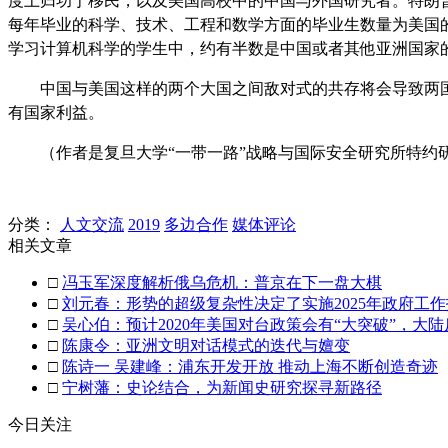
度上归功于移民，以及美国高校中的中国与外国研究者。特朗
每年毕业的科学、技术、工程和数学方面的毕业生数量为美国
学习计算机科学的学生中，约有半数是中国或者其他亚洲国家
中国与美国这样的两个大国之间敌对式的共存将会导致两
有国家利益。
（作者是复旦大学“一带一路”战略与国际安全研究所特约
分类：
人文交流
2019
多边合作
媒体评论
相关文章
□
冯玉军深度解析俄乌危机：普京在下一盘大棋
□
刘元春：形势的超级复杂性决定了实施2025年政府工
□
吴心伯：预计2020年美国对台政策会有“大突破”，大
□
陈康令：亚洲文明对话模式的迭代与嬗变
□
陈诗一 吴建峰：浦东开发开放 推动上海不断创造奇迹
□
宁树藩：史论结合，为新闻史研究探寻新路径
今日关注