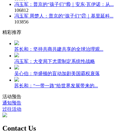
冯玉军：普京的“孩子们”⑯｜安东·瓦伊诺：从...
106812
冯玉军 周楚人：普京的“孩子们”㉗｜基里延科...
103856
精彩推荐
苏长和：坚持共商共建共享的全球治理观...
冯玉军：大变局下尤需制定系统性战略
吴心伯：华盛顿的盲动加剧美国霸权衰落
苏长和：“一带一路”给世界发展带来的...
活动预告
通知预告
过往活动
Contact Us