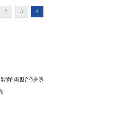
2
3
4
同繁荣的新型合作关系
题