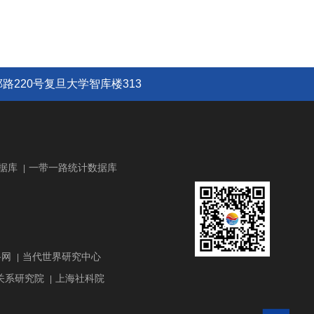
路220号复旦大学智库楼313
据库
一带一路统计数据库
|
路网
当代世界研究中心
|
关系研究院
上海社科院
|