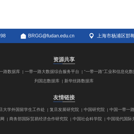
298
BRGG@fudan.edu.cn
上海市杨浦区邯郸
资源共享
一路数据库
一带一路大数据综合服务平台
“一带一路”工业和信息化数
|
|
列国志数据库
新华丝路数据库
|
友情链接
旦大学外国留学生工作处
复旦发展研究院
中国研究院
中国一带一
|
|
|
研网
商务部国际贸易经济合作研究院
中国社会科学院
中国现代国际
|
|
|