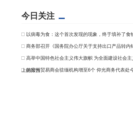
今日关注
□
以病毒为食：这个首次发现的现象，终于填补了食
□
商务部召开《国务院办公厅关于支持出口产品转内
□
高举中国特色社会主义伟大旗帜 为全面建设社会
□
德宏州贸易商会驻缅机构增至6个 仰光商务代表处
上的报告