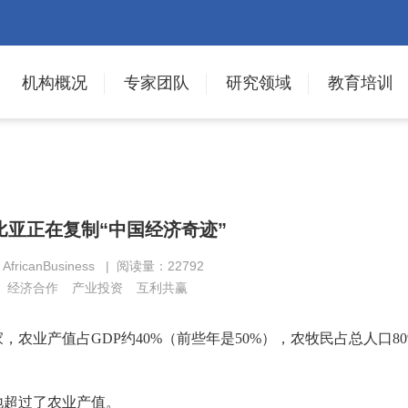
机构概况
专家团队
研究领域
教育培训
比亚正在复制“中国经济奇迹”
fricanBusiness | 阅读量：22792
经济合作
产业投资
互利共赢
家，农业产值占
GDP
约
40%
（前些年是
50%
），农牧民占总人口
8
地超过了农业产值。