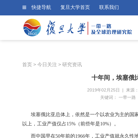
快捷导航
复旦大学首页
联系我们
首页
>
今日关注
>
研究资讯
十年间，埃塞俄
2019年02月25日 | 来源：A
关键词：
一带一路
埃塞俄比亚总体上，依然是一个以农业为主的国
以上，工业产值仅占
15%
（前些年是
10%
）。
而中国早在
50
年前的
1966
年，工业产值就永久性