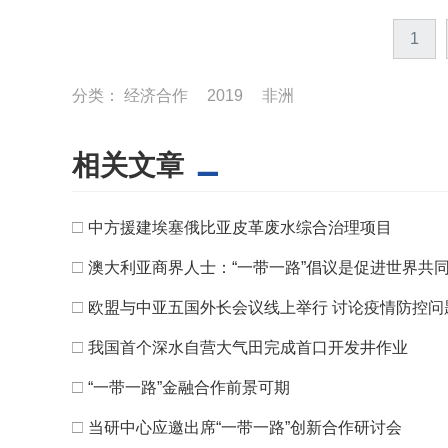
1
分类：
经济合作
2019
非洲
相关文章
□
中方援建埃塞俄比亚皮革废水综合治理项目
□
澳大利亚商界人士：“一带一路”倡议是促进世界共
□
欧盟与中亚五国外长会议线上举行 讨论疫情防控问
□
​我国首个深水自营大气田完成首口开发井作业
□
“一带一路”金融合作前景可期
□
当研中心应邀出席“一带一路”创新合作研讨会