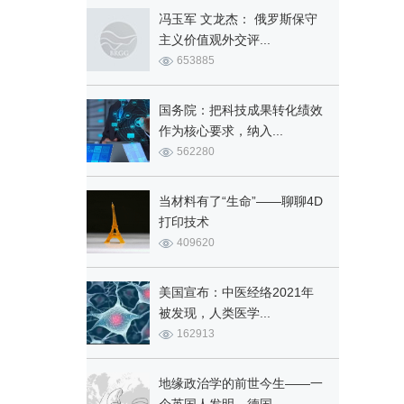
冯玉军 文龙杰： 俄罗斯保守
主义价值观外交评...
653885
。
国务院：把科技成果转化绩效
作为核心要求，纳入...
562280
当材料有了“生命”——聊聊4D
打印技术
409620
美国宣布：中医经络2021年
被发现，人类医学...
162913
地缘政治学的前世今生——一