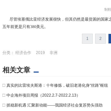
制
尽管埃塞俄比亚经济发展很快，但其仍然是最贫困的国家
五年前更是只有
380
美元。
1
2
分类：
经济合作
2019
非洲
相关文章
□
真实的比雷埃夫斯港：十年修炼，破旧老港化身“丝路”枢纽
□
中企海外项目周报（2022.2.7-2022.2.13）
□
抓稳新机遇 汇聚新动能——我国经济社会复苏势头强劲