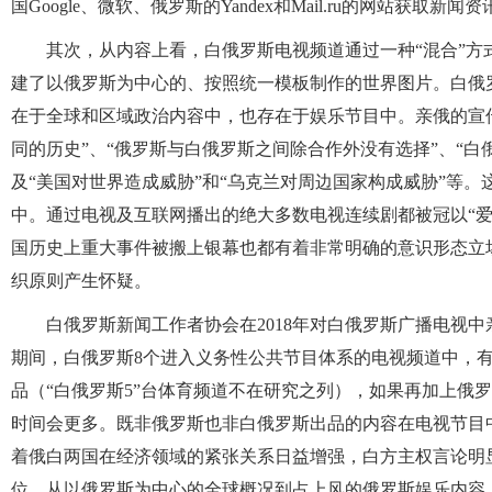
国Google、微软、俄罗斯的Yandex和Mail.ru的网站获取新闻资
其次，从内容上看，白俄罗斯电视频道通过一种“混合”
建了以俄罗斯为中心的、按照统一模板制作的世界图片。白俄
在于全球和区域政治内容中，也存在于娱乐节目中。亲俄的宣
同的历史”、“俄罗斯与白俄罗斯之间除合作外没有选择”、“白
及“美国对世界造成威胁”和“乌克兰对周边国家构成威胁”等
中。通过电视及互联网播出的绝大多数电视连续剧都被冠以“
国历史上重大事件被搬上银幕也都有着非常明确的意识形态立
织原则产生怀疑。
白俄罗斯新闻工作者协会在2018年对白俄罗斯广播电视
期间，白俄罗斯8个进入义务性公共节目体系的电视频道中，有
品（“白俄罗斯5”台体育频道不在研究之列），如果再加上俄
时间会更多。既非俄罗斯也非白俄罗斯出品的内容在电视节目中很
着俄白两国在经济领域的紧张关系日益增强，白方主权言论明
位，从以俄罗斯为中心的全球概况到占上风的俄罗斯娱乐内容