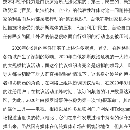
技术和经济能力是白俄罗斯所无法比拟的；第三，民主的、民
政资源（官员、执法机构、企业）的代表性群体对这一问题持
家的利益而从内部采取行动的“第五纵队”。白俄罗斯国家机
性措施将会受到俄罗斯媒体的压制，他们利用“民主、言论自
任何民众为阻止外界的信息侵略而自行组织的行动也会被压制
2020年8~9月的事件证实了上述许多观点。首先，在网
各领域产生了深刻的影响。2020年白俄罗斯政治危机的一大
的大规模抗议活动，而这个抗议组织者完全是虚拟的领导人，
导人都被切断了对人群直接影响的情况下，这名身处波兰的博主史蒂芬
者和协调员的角色，在网络上组织协调抗议活动。在2020年8月9
的注册用户；在抗议活动顶峰时期，该订阅频道的订户数量达到20
区。为此，2020年白俄罗斯事件被称为第一次“电报革命”
的媒体工具——电视、报纸以及许多互联网门户网站和Teleg
场报道速度快的特点相比，它们在事件发展过程中持有的保守
挥出来。虽然国有媒体在传统媒体市场占据统治地位，但其在互