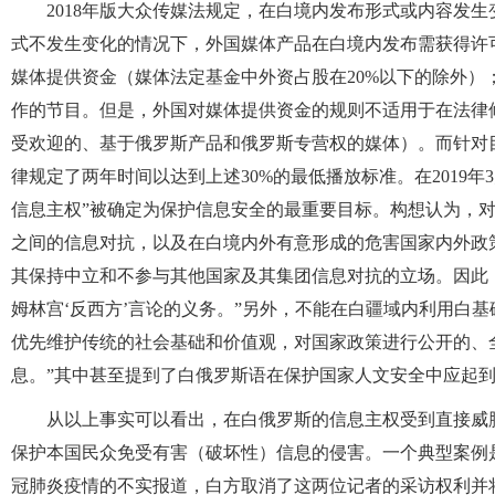
2018年版大众传媒法规定，在白境内发布形式或内容发
式不发生变化的情况下，外国媒体产品在白境内发布需获得许
媒体提供资金（媒体法定基金中外资占股在20%以下的除外）
作的节目。但是，外国对媒体提供资金的规则不适用于在法律
受欢迎的、基于俄罗斯产品和俄罗斯专营权的媒体）。而针对
律规定了两年时间以达到上述30%的最低播放标准。在2019年
信息主权”被确定为保护信息安全的最重要目标。构想认为，
之间的信息对抗，以及在白境内外有意形成的危害国家内外政
其保持中立和不参与其他国家及其集团信息对抗的立场。因此
姆林宫‘反西方’言论的义务。”另外，不能在白疆域内利用白
优先维护传统的社会基础和价值观，对国家政策进行公开的、
息。”其中甚至提到了白俄罗斯语在保护国家人文安全中应起
从以上事实可以看出，在白俄罗斯的信息主权受到直接威
保护本国民众免受有害（破坏性）信息的侵害。一个典型案例是2
冠肺炎疫情的不实报道，白方取消了这两位记者的采访权利并