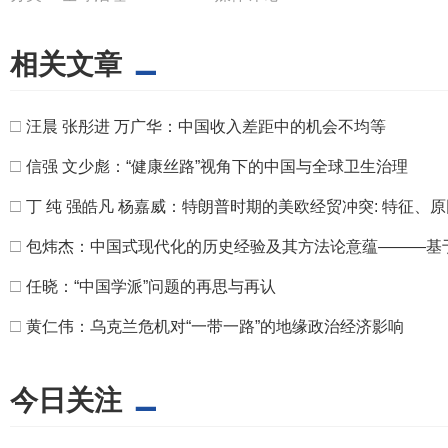
相关文章
□
汪晨 张彤进 万广华：中国收入差距中的机会不均等
□
信强 文少彪：“健康丝路”视角下的中国与全球卫生治理
□
丁 纯 强皓凡 杨嘉威：特朗普时期的美欧经贸冲突: 特征
□
包炜杰：中国式现代化的历史经验及其方法论意蕴———基
□
任晓：“中国学派”问题的再思与再认
□
黄仁伟：乌克兰危机对“一带一路”的地缘政治经济影响
今日关注