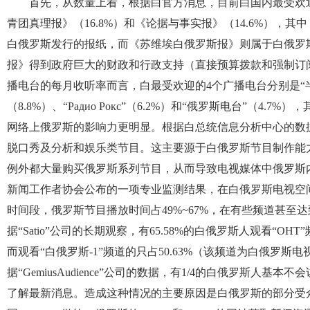
首先，从数量上看，根据白官方消息，目前白国内最受欢迎
青团真理报》（16.8%）和《论据与事实报》（14.6%）
白俄罗斯发行的报纸，而《苏维埃白俄罗斯报》则属于白俄罗
报》得到政府巨大的财政和行政支持（直接预算拨款和强制订
播电台的每月收听率而言，白最受欢迎的4个广播电台分别是“半径FM
（8.8%）、“Радио Рокс”（6.2%）和“俄罗斯电台”（
网络上俄罗斯的影响力更明显。根据白总统信息分析中心的数
脱口秀及分析和娱乐类节目。这主要源于白俄罗斯节目制作能
例外都大量购买俄罗斯系列节目，从而导致电视媒体中俄罗斯内容
新闻工作者协会公布的一项专业监测结果，在白俄罗斯电视空
时间段，俄罗斯节目播放时间占49%~67%，在有些频道甚至达到70%（“Р
据“Satio”公司的长期观察，有65.58%的白俄罗斯人观看“
而观看“白俄罗斯-1”频道的只占50.63%（该频道为白俄罗
据“GemiusAudience”公司的数据，有1/4的白俄罗斯人
了解最新消息。造成这种情况的主要原因是白俄罗斯的部分受