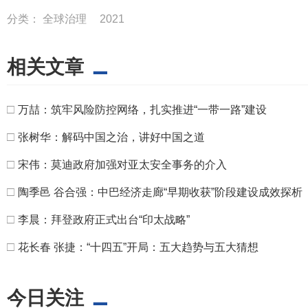
分类：
全球治理
2021
相关文章
□
万喆：筑牢风险防控网络，扎实推进“一带一路”建设
□
张树华：解码中国之治，讲好中国之道
□
宋伟：莫迪政府加强对亚太安全事务的介入
□
陶季邑 谷合强：中巴经济走廊“早期收获”阶段建设成效探析
□
李晨：拜登政府正式出台“印太战略”
□
花长春 张捷：“十四五”开局：五大趋势与五大猜想
今日关注