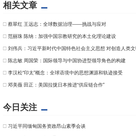
相关文章
□
蔡翠红 王远志：全球数据治理——挑战与应对
□
范丽珠 陈纳：加强中国宗教研究的本土化理论建设
□
刘伟兵：习近平新时代中国特色社会主义思想 对创造人类
□
陈志敏 周国荣：国际领导与中国协进型领导角色的构建
□
李汉松“印太”概念：全球语境中的思想渊源和轨迹接受
□
邓美薇 田正：美国拉拢日本推进“供应链合作”
今日关注
□
习近平同缅甸国务资政昂山素季会谈