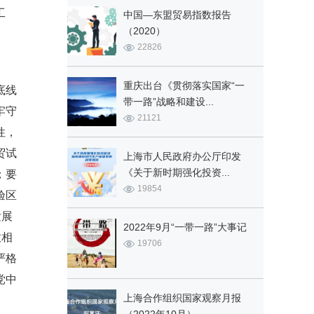
工
中国—东盟贸易指数报告
（2020）
22826
重庆出台《贯彻落实国家“一
底线
带一路”战略和建设...
牢守
21121
性，
贸试
上海市人民政府办公厅印发
《关于新时期强化投资...
；要
19854
验区
发展
2022年9月“一带一路”大事记
放相
19706
严格
党中
上海合作组织国家观察月报