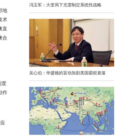
商
冯玉军：大变局下尤需制定系统性战略
部地
技术
澳直
澳合
吴心伯：华盛顿的盲动加剧美国霸权衰落
制度
励作
术应