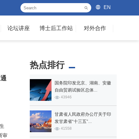
EN
论坛讲座
博士后工作站
对外合作
热点排行
的通
国务院印发北京、湖南、安徽
自由贸易试验区总体...
43946
甘肃省人民政府办公厅关于印
发甘肃省“十三五”...
生
41558
断审