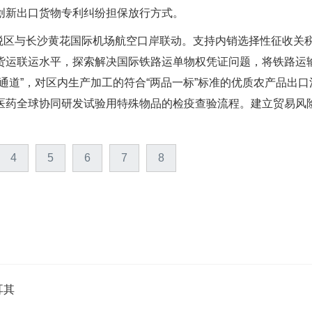
创新出口货物专利纠纷担保放行方式。
税区与长沙黄花国际机场航空口岸联动。支持内销选择性征收关
货运联运水平，探索解决国际铁路运单物权凭证问题，将铁路运
通道”，对区内生产加工的符合“两品一标”标准的优质农产品出口
医药全球协同研发试验用特殊物品的检疫查验流程。建立贸易风
4
5
6
7
8
耳其