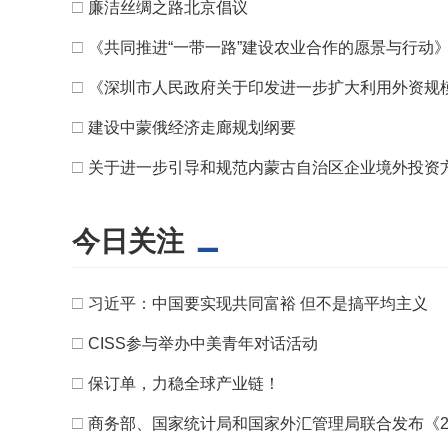
□
廉洁丝绸之路北京倡议
□
《共同推进“一带一路”建设农业合作的愿景与行动
□
《深圳市人民政府关于印发进一步扩大利用外资规
□
建设中蒙俄经济走廊规划纲要
□
关于进一步引导和规范内蒙古自治区企业境外投资
今日关注
□
习近平：中国要实现共同富裕 但不是搞平均主义
□
CISS参与举办中美青年对话活动
□
保订单，力稳全球产业链！
□
商务部、国家统计局和国家外汇管理局联合发布《2