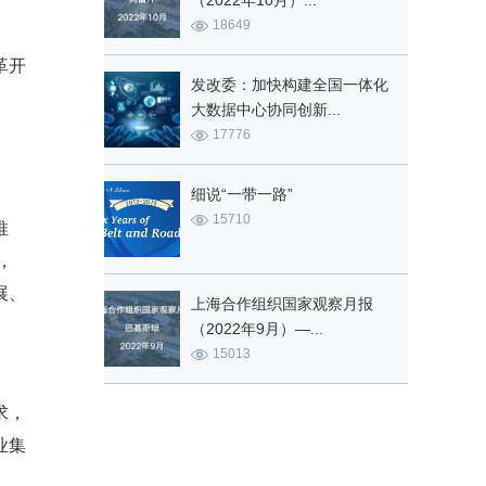
（2022年10月）...
18649
革开
发改委：加快构建全国一体化
大数据中心协同创新...
17776
细说“一带一路”
15710
推
，
展、
上海合作组织国家观察月报
（2022年9月）—...
15013
求，
业集