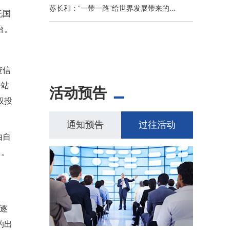
苏长和：“一带一路”给世界发展带来的...
托国
台。
资信
一站
活动预告
权投
通知预告
过往活动
由自
台。
逐
的出